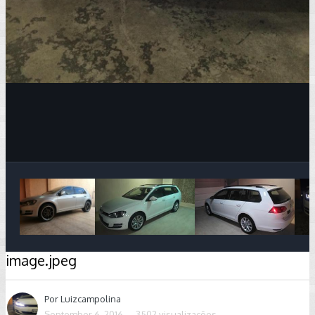
Image Tools
image.jpeg
Por
Luizcampolina
September 6, 2016
3502 visualizações