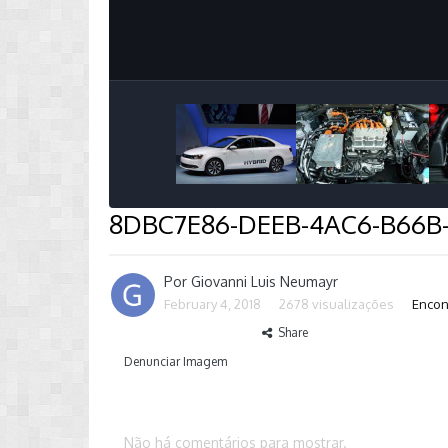
8DBC7E86-DEEB-4AC6-B66B
Por
Giovanni Luis Neumayr
February 4, 2018
2678 visualizações
Encon
Share
Denunciar Imagem
Não há comentários para mostrar.