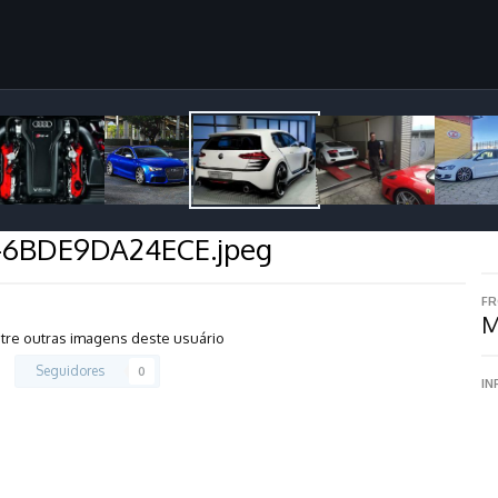
-6BDE9DA24ECE.jpeg
FR
M
tre outras imagens deste usuário
Seguidores
0
IN