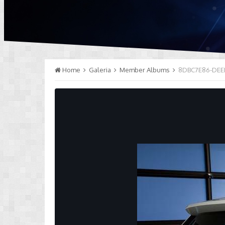
Home
Galeria
Member Albums
8DBC7E86-DEE