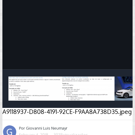
Image Tools
A9118937-D808-4191-92CE-F9AA8A738D35.jpeg
Por
Giovanni Luis Neumayr
February 4, 2018
3079 visualizações