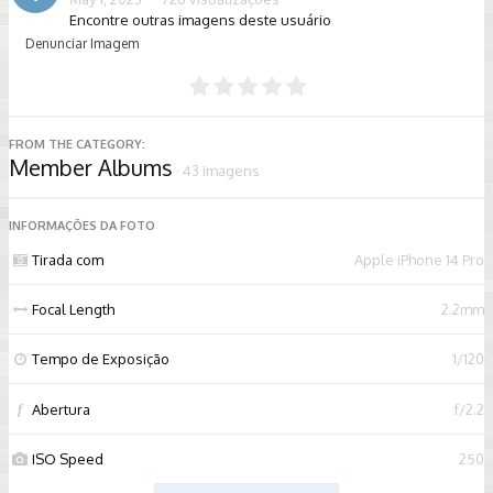
Encontre outras imagens deste usuário
Denunciar Imagem
FROM THE CATEGORY:
Member Albums
· 43 imagens
INFORMAÇÕES DA FOTO
Tirada com
Apple iPhone 14 Pro
Focal Length
2.2mm
Tempo de Exposição
1/120
Abertura
f/2.2
f
ISO Speed
250