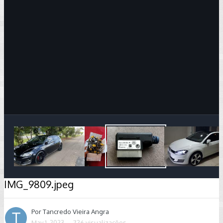
Image Tools
IMG_9809.jpeg
Por
Tancredo Vieira Angra
May 1, 2023
726 visualizações