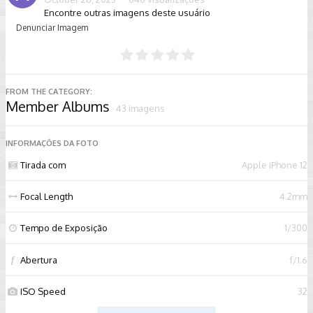
Encontre outras imagens deste usuário
Denunciar Imagem
FROM THE CATEGORY:
Member Albums
· 43 imagens
INFORMAÇÕES DA FOTO
Tirada com
Apple iPhone 12
Focal Length
4.2mm
Tempo de Exposição
1/300
Abertura
f/1.6
f
ISO Speed
32