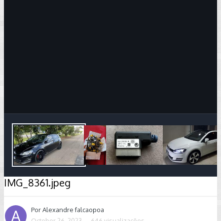
Image Tools
IMG_8361.jpeg
Por
Alexandre falcaopoa
October 26, 2023
646 visualizações