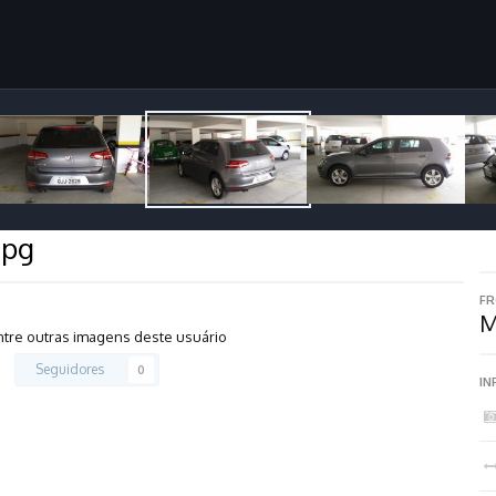
jpg
FR
M
tre outras imagens deste usuário
Seguidores
0
IN