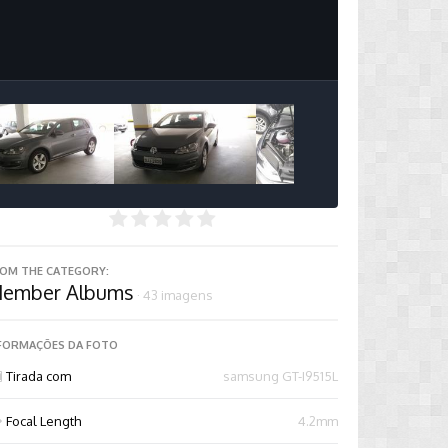
Image Tools
OM THE CATEGORY:
ember Albums
· 43 imagens
FORMAÇÕES DA FOTO
Tirada com
samsung GT-I9515L
Focal Length
4.2mm