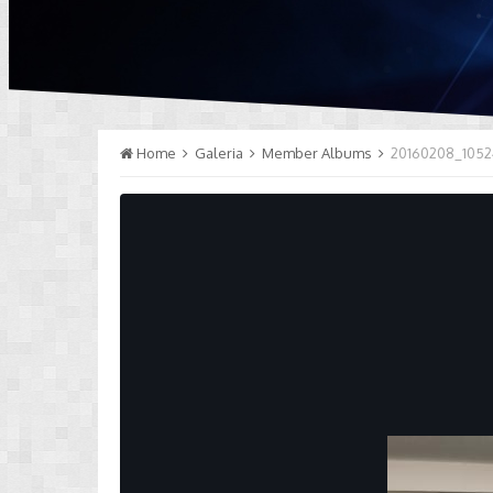
Home
Galeria
Member Albums
20160208_1052