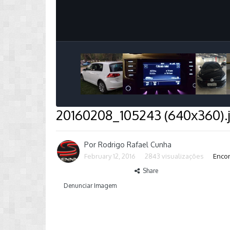
20160208_105243 (640x360).
Por
Rodrigo Rafael Cunha
February 12, 2016
2843 visualizações
Encon
Share
Denunciar Imagem