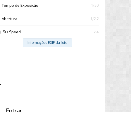
Tempo de Exposição
1/30
Abertura
f/2.2
ISO Speed
64
Informações EXIF da foto
r
Entrar
ma conta? Faça o login.
Entrar Agora