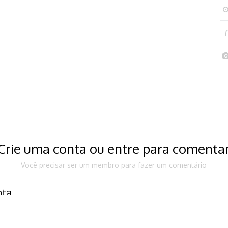
f
Crie uma conta ou entre para comenta
Você precisar ser um membro para fazer um comentário
nta
munidade. É fácil!
Já tem u
ta