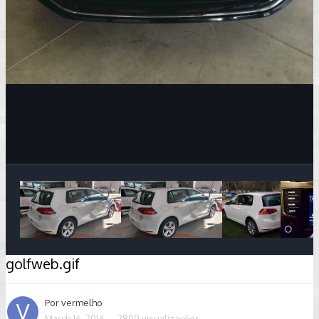
Image Tools
golfweb.gif
Por
vermelho
March 16, 2016
2800 visualizações