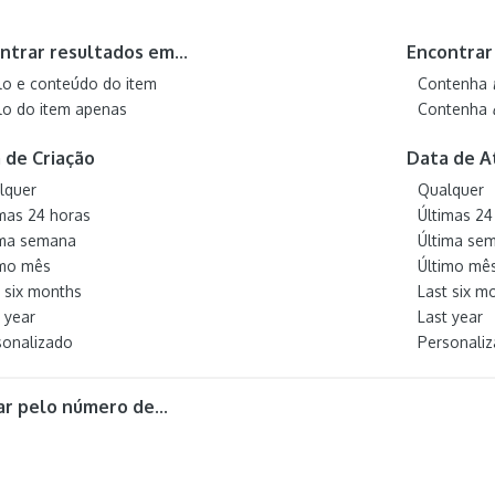
ntrar resultados em...
Encontrar 
ulo e conteúdo do item
Contenha
ulo do item apenas
Contenha
 de Criação
Data de A
lquer
Qualquer
imas 24 horas
Últimas 24
ima semana
Última se
imo mês
Último mê
t six months
Last six m
 year
Last year
sonalizado
Personali
rar pelo número de...