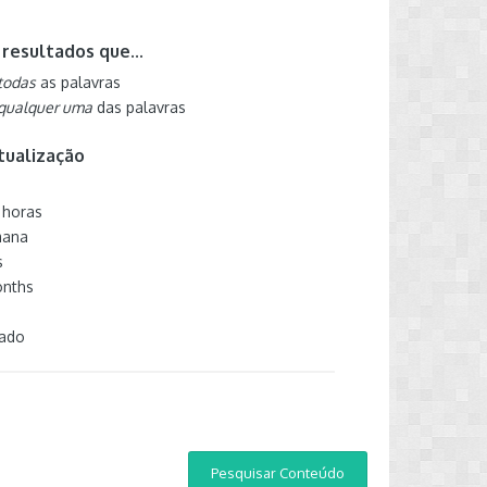
resultados que...
todas
as palavras
qualquer uma
das palavras
tualização
 horas
mana
s
onths
zado
Pesquisar Conteúdo