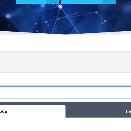
eúdo
Pe