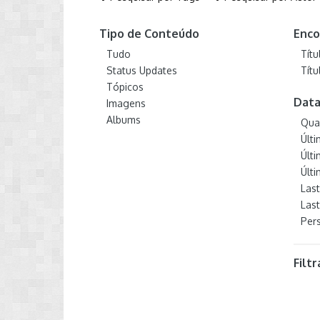
Tipo de Conteúdo
Enco
Tudo
Tít
Status Updates
Tít
Tópicos
Data
Imagens
Albums
Qua
Últ
Últ
Últ
Las
Last
Per
Filt