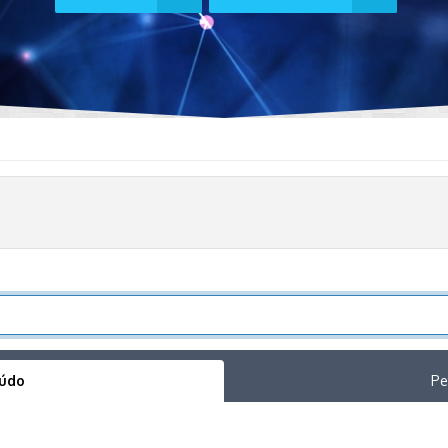
eúdo
Pe