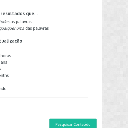
resultados que...
todas
as palavras
qualquer uma
das palavras
tualização
 horas
mana
s
onths
zado
Pesquisar Conteúdo