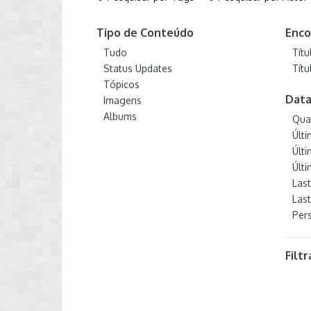
Tipo de Conteúdo
Enco
Tudo
Tít
Status Updates
Tít
Tópicos
Data
Imagens
Albums
Qua
Últ
Últ
Últ
Las
Last
Per
Filt