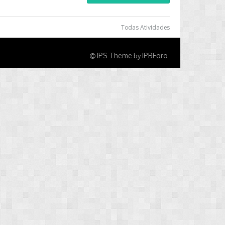
Todas Atividades
IPS Theme
IPBForo
by