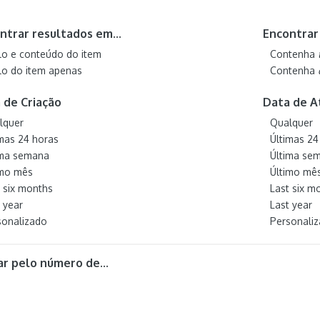
ntrar resultados em...
Encontrar 
ulo e conteúdo do item
Contenha
ulo do item apenas
Contenha
 de Criação
Data de A
lquer
Qualquer
imas 24 horas
Últimas 24
ima semana
Última se
imo mês
Último mê
t six months
Last six m
 year
Last year
sonalizado
Personali
rar pelo número de...