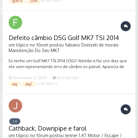
(e %d mais)
Castrol, o que vende hj é da Shell, enfim gostaria de uma dica!
golf1.4
2014
Defeito câmbio DSG Golf MK7 TSI 2014
um tópico no fórum postou
fabiano Donizeti de morais
Manutenção Do Seu MK7
Eu tenho um Golf MK7 TSI 2014 DSG7 Alemão e faz uns dias que
ele vem representando erro de câmbio no painel. Aparecia de
vez em quando e não engatava as marchas ímpares, somente as
November 2, 2020
2 respostas
pares. Ultimamente está mais frequente e a 3 dias atrás não
(e %d mais)
engatava a primeira, ele nem saia do lugar! Hoje ele apresentou
dsg
dsg7
várias vezes e não engatava a ré. O carro reduz a marcha do
nada e trava o câmbio, não engata nenhuma e tem que parar
imediatamente desligar e ligar para conseguir pelo menos
andar. Alguém sabe o que pode ser, preço, onde e como
resolver? Sou de SP e vi que pode ser a mecatrônica.
1.4
Cathback, Downpipe e farol
um tópico no fórum postou
Jenner
1.4T Motor / Escape /