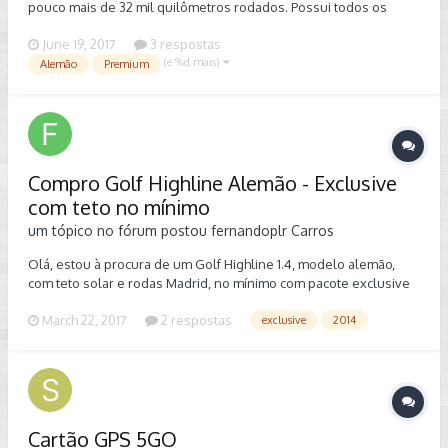
pouco mais de 32 mil quilômetros rodados. Possui todos os
opcionais, inclusive o ACC, menos teto solar. Garantia até
June 19, 2017
3 respostas
outubro deste ano. Feita descarbonização nas quatro últimas
(e %d mais)
revisões. Não aceito trocas. http://sp.olx.com.br/sao-paulo-e-
Alemão
Premium
regiao/veiculos/carros/golf-gti-alemao-pacote-premium-
353243739?xtmc=golf+gti&xtnp=1&xtcr=10 Abs.
Compro Golf Highline Alemão - Exclusive
com teto no mínimo
um tópico no fórum postou
fernandoplr
Carros
Olá, estou à procura de um Golf Highline 1.4, modelo alemão,
com teto solar e rodas Madrid, no mínimo com pacote exclusive
e com interior diferenciado, bege ou marrakesh.
March 22, 2017
2 respostas
exclusive
2014
Cartão GPS 5GO