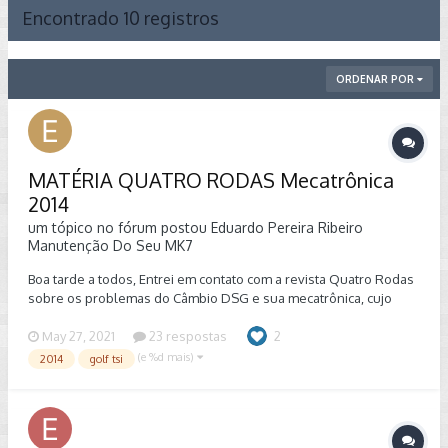
Encontrado 10 registros
ORDENAR POR
MATÉRIA QUATRO RODAS Mecatrônica
2014
um tópico no fórum postou
Eduardo Pereira Ribeiro
Manutenção Do Seu MK7
Boa tarde a todos, Entrei em contato com a revista Quatro Rodas
sobre os problemas do Câmbio DSG e sua mecatrônica, cujo
reparo, a Volk se negando a fazer por cortesia. Há Recall aberto
na Ásia para esse problema de projeto no Golf 1.4 Tsi 2014. O
May 27, 2021
23 respostas
2
redator da Revista Quatro Rodas entrou em contato comigo hoje
(e %d mais)
2014
golf tsi
dizendo que seu superior autorizou a materia. Porém preciso de
mais relatos de proprietários com o mesmo problema para
enviar para ele. Por isso peço a gentileza de entrar em contato
comigo para que eu possa enviar a ele os dados e os relatos