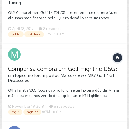
Tuning
Olá! Comprei meu Golf 1.4 TSi 2014 recentemente e quero fazer
algumas modificações nele. Quero deixá-lo com um ronco
esportivo, procurei alguns cathbacks a venda mas fiquei com um
April 12, 2019
2 respostas
pé atrás, gostaria de dicas/indicações de lojas para eu comprar.
(e %d mais)
O meu é o pacote exclusive, apesar de ser o alemão, veio com
golftsi
cathback
aquele farol feio com as luzes amarela. Estou pensando em
colocar o novo faro do MK7.5, com led sequencial e etc. O que
acham? Abs
Compensa compra um Golf Highline DSG?
um tópico no fórum postou
Marcossteves
MK7 Golf / GTI
Discussoes
Olha família VAG. Sou novo no fórum e tenho uma dúvida. Minha
mãe e eu estamos vendo de adquirir um mk7 Highline ou
Comfortline 2014 com DSG. A dúvida é: Será que vale comprar
November 19, 2018
6 respostas
um Golf com DSG-7? Pois andei pesquisando e parece que o
(e %d mais)
caixa seca é muito problemático, tem alguma solução para ele ou
dsg-7
highline
não?