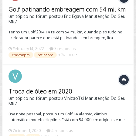
para montagem da materia. Me encaminhe e-mail para
eduardopribeiro@yahoo.com.br
Peço urgência no contato. Peço
Golf patinando embreagem com 54 mil km
tambem ajuda aos organizadores do site para divulgar esse
um tópico no fórum postou
Eric Egava
Manutenção Do Seu
conteúdo. Grato a todos.
MK7
Tenho um Golf 2014 1.4 tsi com 54 mil km, quando piso tudo no
acelerador parece que está patinando a embreagem, fica
cortando o giro e não passa a marcha, porém andando
February 14, 2022
3 respostas
normalmente ele não perde força nem na subida. Fiz o teste com
(e %d mais)
a marcha ré na subida também, e não teve trepidação. Carro não
embreagem
patinando
tem remap, nem chip ou outra modificação no motor, apenas
downpour. Acho estranho ser a embreagem pela baixa km do
carro, poderia ser outra peça?
Troca de óleo em 2020
um tópico no fórum postou
VinizaoTsi
Manutenção Do Seu
MK7
Boa noite pessoal, possuo um Golf 1.4 alemão, câmbio
automático modelo Highline. Está com 54.000 km originais e me
deparei com uma dúvida, qual o melhor óleo de motor para usar
October 1, 2020
4 respostas
nele, vou fazer a revisão agora e estou em dúvida, Motul,