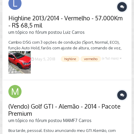
Highline 2013/2014 - Vermelho - 57.000Km
- R$ 68,5 mil
um tópico no fórum postou
Luiz
Carros
Cambio DSG com 3 opções de condução (Sport, Normal, ECO),
função Auto Hold, faróis com ajuste de altura, comando de voz,
piloto automático, limitador de velocidade, seta conforto, ar
(e %d mais)
May 5, 2018
highline
vermelho
condicionado dual zone, freio de mão por botão, volante multi-
função, 7 air bags, assistente para estacionamento, start-stop,
baixa quilometragem, IPVA 2018 pago, acompanha manual e
chave reserva. Mais detalhes no link abaixo:
https://www.webmotors.com.br/c/23024550
(Vendo) Golf GTI - Alemão - 2014 - Pacote
Premium
um tópico no fórum postou
MAMF7
Carros
Boa tarde, pessoal. Estou anunciando meu GTI Alemão, com