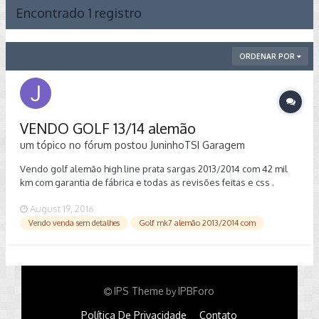
Encontrado 1 registro
ORDENAR POR
VENDO GOLF 13/14 alemão
um tópico no fórum postou
JuninhoTSI
Garagem
Vendo golf alemão high line prata sargas 2013/2014 com 42 mil
km com garantia de fábrica e todas as revisões feitas e css .
Nunca batido ou feito retoque estou em sp zona sul qualquer
August 19, 2016
duvida chama no whats para mais fotos . 11 947768793
Vendo venda sem detalhes
Golf mk7 alemão 2013/2014 com
IPS Theme
IPBForo
by
Política De Privacidade
Contato