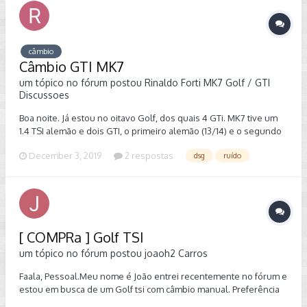
câmbio
Câmbio GTI MK7
um tópico no fórum postou
Rinaldo Forti
MK7 Golf / GTI
Discussoes
Boa noite. Já estou no oitavo Golf, dos quais 4 GTi. MK7 tive um
1.4 TSI alemão e dois GTI, o primeiro alemão (13/14) e o segundo
brasileiro (17). Embora o 1.4 tivesse aquele problema chato de
December 3, 2019
2 respostas
dsg
ruído
segurar as marchas, nunca surgiu o barulho de "caixa de
ferramenta", mas agora com o GTI 2017 ocorreu algo estranho. Ao
retirar o carro da concessionária, após revisão programada, notei
um barulho típico de conversor de torque. Como sei que o carro
é de dupla embreagem e não tem conversor de torque fiquei
intrigado. O barulho era esporádico, por vezes se ouvia, por
[ COMPRa ] Golf TSI
vezes não. Daí com o passar dos dias foi ficando mais comum e
mais perseptível. Levei o carro de volta à concessionária que
um tópico no fórum postou
joaoh2
Carros
com ajuda da montadora confirmou o problema e diagnosticou
mau funcionamento na mecatrônica do câmbio, dizendo que
Faala, Pessoal.Meu nome é João entrei recentemente no fórum e
tenho que trocar toda a transmissão. Alegam que o carro foi
estou em busca de um Golf tsi com câmbio manual. Preferência
chipado e que não cobrirão o reparo. Quanto a isso estou
por: - baixa km - highline - com teto solar