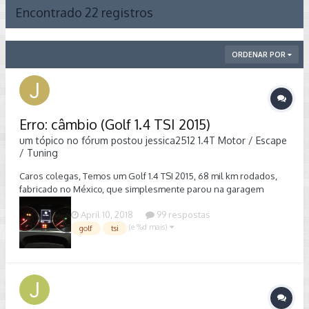
Encontrado 22 registros
ORDENAR POR
Erro: câmbio (Golf 1.4 TSI 2015)
um tópico no fórum postou
jessica2512
1.4T Motor / Escape
/ Tuning
Caros colegas, Temos um Golf 1.4 TSI 2015, 68 mil km rodados,
fabricado no México, que simplesmente parou na garagem
desde o último sábado, dia 7 de abril de 2018. Utilizamos ele pela
April 10, 2018
99 respostas
manhã e no período da tarde já apresentava "Erro: câmbio" no
(e %d mais)
painel. Após o estresse inicial da dúvida de qual oficina
golf
tsi
levarmos o carro, para garantirmos qualidade do serviço
prestado e não sermos enganados, recorremos ao aplicativo do
seguro para uma assistência confiável e diagnóstico do
problema. Eis que o mecânico encaminha a mensagem:
"Infelizmente deu problema na central eletrônica do câmbio. Ela
controla tudo... Precisa trocar a Central, fazer a programação com