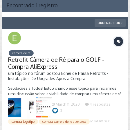
Encontrado 1 registro
ORDENAR POR
câmera de ré
Retrofit Câmera de Ré para o GOLF -
Compra AliExpress
um tópico no fórum postou
Ednei de Paula
Retrofits -
Instalações De Upgrades Apos a Compra
Saudações a Todos! Estou criando esse tópico para iniciarmos
uma discussão sobre a viabilidade de comprar uma câmera de ré
retrofit retrátil para o GOLF no AliExpress Para que Eu e outros
March 11, 2020
4 respostas
colegas que tem essa mesma duvida possa tomar a melhor
decisão de compra dessa câmera, contamos com a colaboração
3
dos nossos amigos que compraram essa câmera através do
AliExpress e nos conte qual foi a experiencia. Valeu a pena.
(e %d mais)
camera logotipo
compra camera de re aliexpress
Coloco essa questão aqui porque essa câmera aqui no Brasil é