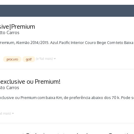
usive|Premium
tto
Carros
Premium, Alemão 2014/2015. Azul Pacific Interior Couro Bege Com teto Baixa 
(e %d mais)
procuro
golf
 exclusive ou Premium!
sto
Carros
clusive ou Premium com baixa Km, de preferência abaixo dos 70 k. Pode s
%d mais)