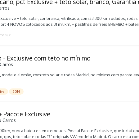
ano, pct Exclusive + teto solar, branco, Garantia 
arros
clusive + teto solar, cor branca, vitrificado, com 33.300 km rodados, roda
port 4 NOVOS colocados aos 31 mil km, + pastilhas de freio BREMBO + bater
/12/18, mecânica toda original, nunca remapeado ou chipado, carimbos no 
 mais)
BUCO. Valor: R$ 101.900,00. Para os amigos do fórum, tem conversa Não co
s, lá tem fotos à vontade: OLX: https://pe.olx.com.br/regiao-de-petrolin
-na-garantia-de-fabrica-562603142 Webmotors: https://www.webmotors.co
, esportividade, segurança, conforto, equipamentos, tecnologia, espaço 
 - Exclusive com teto no mínimo
ara quem não quer dor de cabeça. Só pegar, rodar e se apaixonar. Para mai
Carros
4, modelo alemão, com teto solar e rodas Madrid, no mínimo com pacote exc
ive
2014
+ Pacote Exclusive
o
Carros
00km, nunca bateu e sem retoques. Possui Pacote Exclusive, que inclui opc
, gps, teto solar e rodas 17" originais VW modelo Madrid. O carro está com