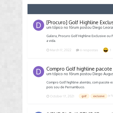
[Procuro] Golf Highline Excl
um tópico no fórum postou
Diego Leora
Galera, Procuro Golf Highline Exclusive ou 
a vida.
March 17, 2022
6 respostas
1
Compro Golf highline pacote
um tópico no fórum postou
Diego Augu
Compro Golf highline alemão, com pacote ex
pois sou de Pernambuco.
(e 
October 17, 2021
golf
exclusive