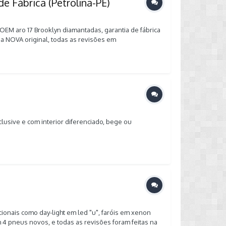
de Fábrica (Petrolina-PE)
s OEM aro 17 Brooklyn diamantadas, garantia de fábrica
ia NOVA original, todas as revisões em
manual e chave reserva, IMPECÁVEL, NÃO ACEITO
nsegui colocar fotos aqui, a seguir tem os links
a-e-garanhuns/autos-e-pecas/carros-vans-e-
m.br/c/26476562 Carro dos sonhos, tem tudo que
interno, economia, confiabilidade, baixa
s informações, entrem em contato! Cel/Whatsapp: (71)
lusive e com interior diferenciado, bege ou
ionais como day-light em led "u", faróis em xenon
 4 pneus novos, e todas as revisões foram feitas na