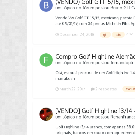
(VENDO) Golf GTI 15/15, mexic
um tópico no fórum postou
Bruno GTI
C
Vendo Vw Golf GTI 15/15, mexicano, pacote Ex
até 05/01/19, com 04 pneus Michelin Pilot S
concessionária, última revisão feita em 08
(e %d
December 24, 2018
gti
teto
TROCAS. O carro está em PETROLINA, PERNAM
dos anúncios do veículo na OLX e Webmotor
utilitarios/volkswagen-golf-gti-impecavel
alguém pode querer em um carro, desempenho
Compro Golf Highline Alemão
desvalorização, beleza, requinte, estilo. P
um tópico no fórum postou
fernandoplr
99194-5624. Bruno
Olá, estou à procura de um Golf Highline 1.
marrakesh.
March 22, 2017
2 respostas
exclus
[VENDO] Golf Highline 13/14 
um tópico no fórum postou
RenanFranc
Golf Highline 13/14 Branco, com apenas 38.0
originais, bancos em couro com aquecimento