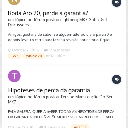
Roda Aro 20, perde a garantia?
um tópico no fórum postou
nightberg
MK7 Golf / GTI
Discussoes
Amigos, gostaria de saber se alguém alterou o aro para 20 e
depois levou o carro para fazer a revisão obrigatória. Fiquei
sabendo que o aro 20 pode fazer com que a garantia do carro
October 6, 2015
19 respostas
seja cancelada, é isso mesmo? Outra dúvida é, comprei o carro e
(e %d mais)
ex-proprietário deixou de fazer a revisão na data marcada, na
Golf
roda aro 20
verdade, está 45 dias fora da data marcada, também perde a
garantia neste caso? Estou perguntando pq em outras
montadoras como Renault e Hunday, já aconteceu de eu deixar
de fazer na data correta e nunca perdi a garantia, não sei se a
VW é tão rígida com isso.
Hipoteses de perca da garantia
um tópico no fórum postou
Tercioe
Manutenção Do Seu
MK7
FALA GALERA, QUERIA SABER TODAS AS HIPOTESES DE PERCA
DA GARANTIA, INCLUSIVE SE MEXER NO CARRO COM O CABO
VAG VCDS e LEVAR PRA REVISÃO SE TAMBÉM PERDE A
June 29, 2015
10 respostas
garantia
GARANTIA?