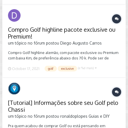
piggyback. Qual a opinião de vocês ?
deixa claro a vinda do MK7,5. Segundo que é um carro de
imagem, um carro raro, caro e com manutenção difícil. A
prioridade com vinda desse carro não é lucro, mas sim despertar
o fator tecnologia e novidade, chamar a atenção dos Indígenas
para a tendência lá fora, dos híbridos e elétricos. Gostei da
Compro Golf highline pacote exclusive ou
notícia e da "ousadia" que não víamos a tempos dentro da VWBR.
Premium!
Será um carro por deveras interessante em encontros e foruns/
grupos pela net. Abraços!
um tópico no fórum postou
Diego Augusto
Carros
Compro Golf highline alemão, com pacote exclusive ou Premium
com baixa Km, de preferência abaixo dos 70 k. Pode ser de
qualquer região, mas de preferência nordeste, pois sou de
(e %d mais)
October 17, 2021
golf
exclusive
Pernambuco.
[Tutorial] Informações sobre seu Golf pelo
Chassi
um tópico no fórum postou
ronaldoplopes
Guias e DIY
Pra quem acabou de comprar Golf ou está pensando em