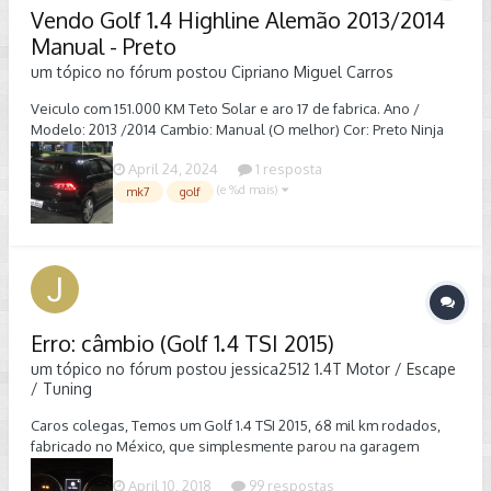
Vendo Golf 1.4 Highline Alemão 2013/2014
Manual - Preto
um tópico no fórum postou
Cipriano Miguel
Carros
Veiculo com 151.000 KM Teto Solar e aro 17 de fabrica. Ano /
Modelo: 2013 /2014 Cambio: Manual (O melhor) Cor: Preto Ninja
Único dono com todas as revisões feitas na VW Santos (Comeri)
April 24, 2024
1 resposta
Valor: R$ 82.990,00 Manual do proprietário
(e %d mais)
mk7
golf
Erro: câmbio (Golf 1.4 TSI 2015)
um tópico no fórum postou
jessica2512
1.4T Motor / Escape
/ Tuning
Caros colegas, Temos um Golf 1.4 TSI 2015, 68 mil km rodados,
fabricado no México, que simplesmente parou na garagem
desde o último sábado, dia 7 de abril de 2018. Utilizamos ele pela
April 10, 2018
99 respostas
manhã e no período da tarde já apresentava "Erro: câmbio" no