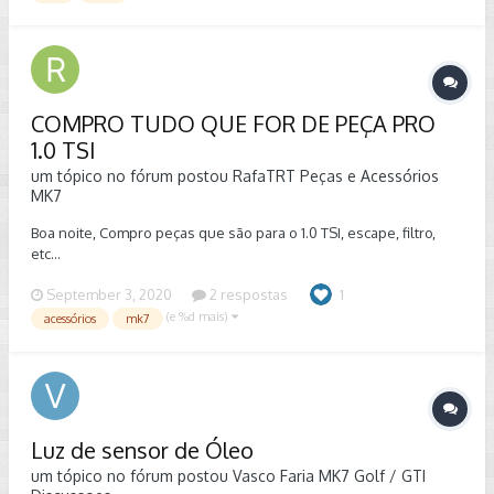
várias vezes e não engatava a ré. O carro reduz a marcha do
nada e trava o câmbio, não engata nenhuma e tem que parar
imediatamente desligar e ligar para conseguir pelo menos
andar. Alguém sabe o que pode ser, preço, onde e como
resolver? Sou de SP e vi que pode ser a mecatrônica.
COMPRO TUDO QUE FOR DE PEÇA PRO
1.0 TSI
um tópico no fórum postou
RafaTRT
Peças e Acessórios
MK7
Boa noite, Compro peças que são para o 1.0 TSI, escape, filtro,
etc...
September 3, 2020
2 respostas
1
(e %d mais)
acessórios
mk7
Luz de sensor de Óleo
um tópico no fórum postou
Vasco Faria
MK7 Golf / GTI