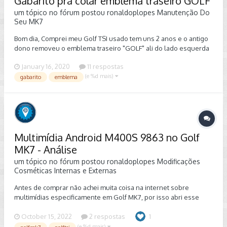
Gabarito pra colar emblema traseiro GOLF
de óleo, filtros e pneu, sabem o que pode ter que ser trocado no
um tópico no fórum postou
ronaldoplopes
Manutenção Do
GTI até uns 100.000km rodado? Ah, outra coisa, pegar um GTI
Seu MK7
sem remap ou qualquer outra modificação de STG, para
preservar o veículo. Os que olhei são originais todos.
Bom dia, Comprei meu Golf TSI usado tem uns 2 anos e o antigo
dono removeu o emblema traseiro "GOLF" ali do lado esquerda
do porta malas, queria coloca-lo novamente mas não achei na
January 16, 2020
11 respostas
internet gabaritos nem as medidas para colar ele EXATAMENTE
(e %d mais)
onde estava. Achei somente na internet gabarito dos Golfs
gabarito
emblema
anteriores. Alguém tem esse gabarito do mk7 tsi, ou se alguém
com TSI puder me passar as medidas exatas eu agradeço.
Obrigado!
Multimídia Android M400S 9863 no Golf
MK7 - Análise
um tópico no fórum postou
ronaldoplopes
Modificações
Cosméticas Internas e Externas
Antes de comprar não achei muita coisa na internet sobre
multimídias especificamente em Golf MK7, por isso abri esse
tópico para eclarecer um pouco das duvidas de quem pretende
instalar uma dessas. A minha multimídia original era uma MIB1 de
October 15, 2022
2 respostas
1
2013 com GPS Offline, pensei em colocar uma MIB2.5 aquela mais
(e %d mais)