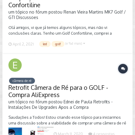
Confortiline
um tópico no fórum postou
Renan Vieira Martins
MK7 Golf /
GTI Discussoes
Olá amigos, vi que já temos alguns tópicos, mas não vi
conclusões claras. Tenho um Golf Confortiline, comprei a
lanterna do Highline (de Led) e coloquei, vi que não está
(e %d mais)
April 2, 2021
led
golf
acendendo a seta (parte que fica no porta mala) e ré do lado
direito. Alguém sabe como posso fazer isso? Achei um modelo
de adaptação em inglês, mas tinha que comprar esse adaptador
que era americano.
câmera de ré
Retrofit Câmera de Ré para o GOLF -
Compra AliExpress
um tópico no fórum postou
Ednei de Paula
Retrofits -
Instalações De Upgrades Apos a Compra
Saudações a Todos! Estou criando esse tópico para iniciarmos
uma discussão sobre a viabilidade de comprar uma câmera de ré
retrofit retrátil para o GOLF no AliExpress Para que Eu e outros
March 11, 2020
4 respostas
colegas que tem essa mesma duvida possa tomar a melhor