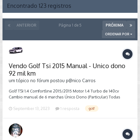
Encontrado 123 registros
ANTERIOR
Página 1 de 5
PRÓXIMA
ORDENAR POR
Vendo Golf Tsi 2015 Manual - Unico dono
92 mil km
um tópico no fórum postou
p@nico
Carros
Golf TSI 1.4 Comfortline 2015/2015 Motor 1.4 Turbo de 140cv
Cambio manual de 6 marchas Único Dono (Particular) Todas
revisões na concessionária Manual e Chave reserva Nunca
September 13, 2023
1 resposta
golf
retocado ou repintado Controles de tração e estabilidade
Assistente de partida em rampa Teto Solar Panoramico Upgrade
na Multimidia Farol Duplo U Led Winpower Full VCDS Coding
Carro com 92 mil km Pneus Michelin Estepe nunca rodou
➖➖➖➖➖➖➖➖➖➖➖➖➖ ➖ ➖➖ (16)991970018 Não aceito troca, não
deixo consignado. Somente para interessados reais