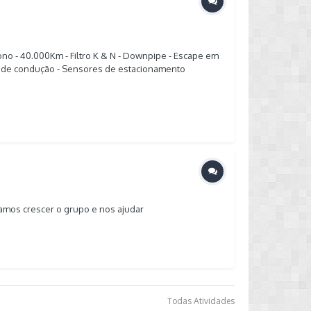
no - 40.000Km - Filtro K & N - Downpipe - Escape em
do de condução - Sensores de estacionamento
8125-9000( Luis Felipe) Obs: tenho mais fotos do
amos crescer o grupo e nos ajudar
Todas Atividades