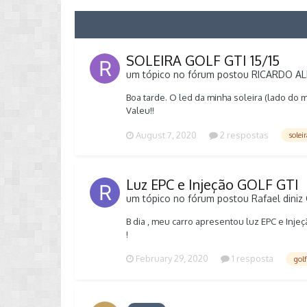
SOLEIRA GOLF GTI 15/15
um tópico no fórum postou
RICARDO A
Boa tarde. O led da minha soleira (lado do
Valeu!!
August 7, 2020
2 respostas
solei
Luz EPC e Injeção GOLF GTI
um tópico no fórum postou
Rafael diniz
B dia , meu carro apresentou luz EPC e Inj
!
February 29, 2020
1 resposta
golf