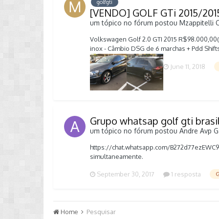
golfgti
[VENDO] GOLF GTi 2015/201
um tópico no fórum postou
Mzappitelli
Volkswagen Golf 2.0 GTI 2015 R$98.000,00(e
inox - Câmbio DSG de 6 marchas + Pdd Shift
dianteiro e traseiro - Todas revisões em co
June 11, 2018
Carro se precisarem só pedir por Whatsapp
Grupo whatsap golf gti brasi
um tópico no fórum postou
Andre Avp
G
https://chat.whatsapp.com/B272d77ezEWC9I3
simultaneamente.
September 30, 2017
1 resposta
G
Home
Pesquisar