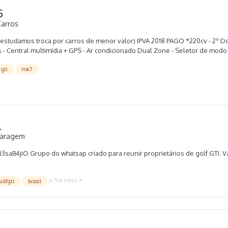
5
Carros
studamos troca por carros de menor valor) IPVA 2018 PAGO *220cv - 2º Do
s - Central multimídia + GPS - Ar condicionado Dual Zone - Seletor de mo
ncessionárias - Manual e chave cópia (014)9 9743-9399 ( Mariangelo) (014)9 
gti
mk7
.
l
aragem
saB4jiO Grupo do whatsap criado para reunir proprietários de golf GTI. V
(e %d mais)
olfgti
brasil