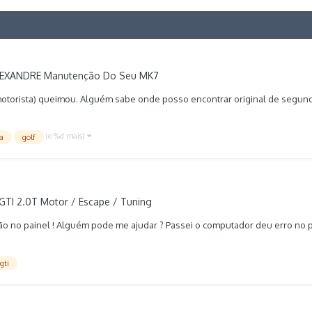
LEXANDRE
Manutenção Do Seu MK7
 motorista) queimou. Alguém sabe onde posso encontrar original de segun
(e %d mais)
ra
golf
GTI 2.0T Motor / Escape / Tuning
eção no painel ! Alguém pode me ajudar ? Passei o computador deu erro no 
gti