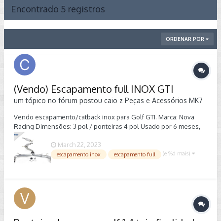
Encontrado 5 registros
ORDENAR POR
(Vendo) Escapamento full INOX GTI
um tópico no fórum postou
caio z
Peças e Acessórios MK7
Vendo escapamento/catback inox para Golf GTI. Marca: Nova
Racing Dimensões: 3 pol / ponteiras 4 pol Usado por 6 meses,
muito novo. Está na cidade de Americana-SP Foto ilustrativa do
March 22, 2023
modelo. Chamar pelo WhatsApp: (19) 99646-3067
(e %d mais)
escapamento inox
escapamento full