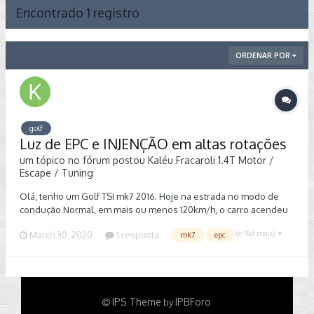
Encontrado 1 registro
ORDENAR POR
golf
Luz de EPC e INJENÇÃO em altas rotações
um tópico no fórum postou
Kaléu Fracaroli
1.4T Motor /
Escape / Tuning
Olá, tenho um Golf TSI mk7 2016. Hoje na estrada no modo de
condução Normal, em mais ou menos 120km/h, o carro acendeu
luz EPC e injeção começou a piscar, com isso o carro começou a
(e %d mais)
March 30, 2020
1 resposta
mk7
epc
falhar e tremer, e não trocava as marchas no modo automático,
apenas quando eu trocava nas borboletas ou tiptronic ele
respondia. Porém, trocando para o modo Econômico, o carro
funcionava perfeitamente. Cheguei tarde em casa e amanhã
levarei no mecânico, mas estou preocupadíssimo, alguém sabe o
IPS Theme
IPBForo
by
que pode ser ou já tiveram esse tipo de problema? Obs: Vale