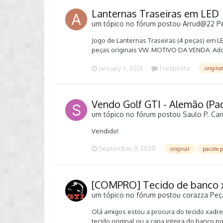
Lanternas Traseiras em LED
um tópico no fórum postou
Arrud@22
P
Jogo de Lanternas Traseiras (4 peças) em L
peças originais VW. MOTIVO DA VENDA: Adqui
descobri que a carroceria (fixação dos para
January 5, 2021
1 resposta
origina
lanternas são plug and play apenas no Golf
YouTube, que o meu funileiro iria seguir. OBS
mais importante colocar a primeira foto do
originais VW, conforme etiqueta das fotos.
Vendo Golf GTI - Alemão (Pa
5G0945208F Lateral Direita (Carona): 5G09
um tópico no fórum postou
Saulo P.
Car
golf-gti-mk7-jogo-completo-de-lanternas-tr
Vendido!
September 9, 2020
original
pacote 
[COMPRO] Tecido de banco x
um tópico no fórum postou
corazza
Peç
Olá amigos estou a procura do tecido xad
tecido original ou a capa inteira do banco 