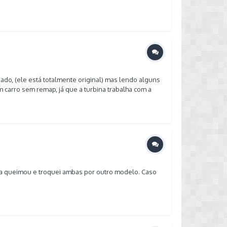
o, (ele está totalmente original) mas lendo alguns
carro sem remap, já que a turbina trabalha com a
lido a troca do downpipe original por um sem
ita queimou e troquei ambas por outro modelo. Caso