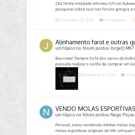
Olá Tenho instalado em meu GTI um Subwoofe
pesquisei sobre isso nos foruns gringos e 
Brasil. Gostaria de saber como faço para c
December 20, 2017
2 respostas
o tenha, pegar ele emprestado, ou alugá-l
7 OEM DKS051419A sub2 forum.jp2
Alinhamento farol e outras 
um tópico no fórum postou
JorgeQ
MK7 
Boa noite! Sempre fui fã dos carros da Volk
passada realizei o sonho de comprar um Golf 
rodei por volta de 700 km o carro e estou g
December 21, 2017
17 re
enxergar praticamente nada, está perigoso 
tonalidade diferente, o que indica que algu
gostaria muito da ajuda de vocês para desc
o par de lâmpadas novas, fazer a substituiçã
mas não estou certo que apenas isto seria s
porém, quando eu ligo meu farol no modo aut
VENDO MOLAS ESPORTIVAS 
automático. Será que meu carro veio sem es
um tópico no fórum postou
Nego
Peças
texto longo e agradeço qualquer ajuda ou co
ler a placa, parece que não existe mudança a
Pessoal, estou vendendo minhas molas espor
molas esportivas originais da VW com part