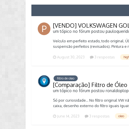
[VENDO] VOLKSWAGEN GOLF
um tópico no fórum postou
pauloquerid
Veículo em perfeito estado, todo original. 
suspensão perfeitos (revisados). Pintura e
(histórico pode ser consultado). Pneus Mich
August 30, 2023
3 respostas
hig
https://www.webmotors.com.br/comprar/vol
filtro de oleo
[Comparação] Filtro de Óleo
um tópico no fórum postou
ronaldoplop
Só por curiosidade... No filtro original VW 
caixa, desenho externo do filtro iguais Ig
June 14, 2023
3 respostas
oleo