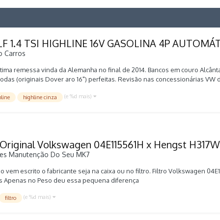
 1.4 TSI HIGHLINE 16V GASOLINA 4P AUTOMÁ
o
Carros
Última remessa vinda da Alemanha no final de 2014. Bancos em couro Alcânt
 rodas (originais Dover aro 16") perfeitas. Revisão nas concessionárias 
elin novos trocados ao 90mil km (alinham. /balanc. /camber/caster perfeito
(e %d mais)
hline
highline cinza
kswagen/golf/14-tsi-highline-16v-gasolina-4p-automatico/4-portas/2014
 Original Volkswagen 04E115561H x Hengst H317W
es
Manutenção Do Seu MK7
não vem escrito o fabricante seja na caixa ou no filtro. Filtro Volkswagen 04
uais Apenas no Peso deu essa pequena diferença
(e %d mais)
filtro