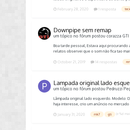
February 28, 2020
1 resposta
tec
Downpipe sem remap
um tópico no fórum postou
corazza
GTI
Boa tarde pessoal, Estava aqui procurando
relatos observei que o som não fica tao m
mesma pressão de sempre... Gostaria de sa
October 21, 2019
14 respostas
re
catalisador em um carro que está com a ECU
Lampada original lado esqu
um tópico no fórum postou
Pedruzzi
Peç
Lâmpada original lado esquerdo. Modelo: D3
haja interesse, crio um anúncio no mercad
(e %d ma
January 31, 2020
mk7
gti