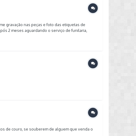
rme gravação nas peças e foto das etiquetas de
após 2 meses aguardando o serviço de funilaria,
lizmente não serve no meu carro. ATENÇÃO: As
ptador para o conector elétrico. Existem vídeos no
is o ML só permite a inclusão de 12 fotos e eu achei
o carro por trás, segue, abaixo, código de peças
: 5G0945307F Porta-Malas Direita (Carona):
ttps://produto.mercadolivre.com.br/MLB-1755794164-
ncos de couro, se souberem de alguem que venda o