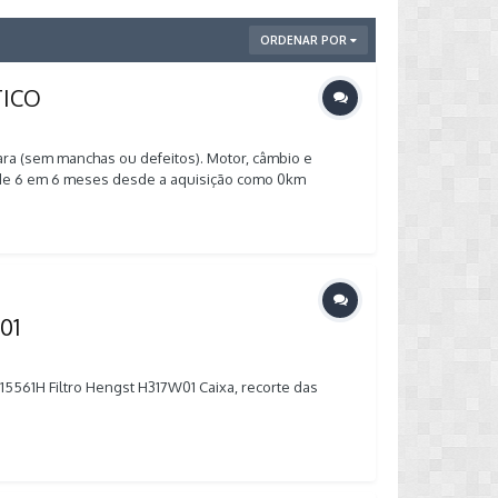
ORDENAR POR
TICO
ara (sem manchas ou defeitos). Motor, câmbio e
VW de 6 em 6 meses desde a aquisição como 0km
s). Consumo: 10km/l (cidade) e 16km/l (estrada).
-2015/48164816
01
E115561H Filtro Hengst H317W01 Caixa, recorte das