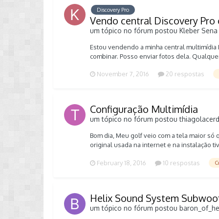
Discovery Pro
Vendo central Discovery Pro 
um tópico no fórum postou
Kleber Sena
Estou vendendo a minha central multimídia 
combinar. Posso enviar fotos dela. Qualque
November 7, 2016
20 respostas
Configuração Multimídia
um tópico no fórum postou
thiagolacer
Bom dia, Meu golf veio com a tela maior só
original usada na internet e na instalação
acontece? O que devo fazer? Segue imagem:
February 18, 2016
10 respostas
C
Helix Sound System Subwoof
um tópico no fórum postou
baron_of_he