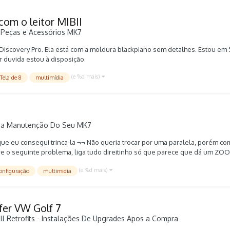
com o leitor MIBII
Peças e Acessórios MK7
Discovery Pro. Ela está com a moldura blackpiano sem detalhes. Estou em
r duvida estou à disposição.
(e %d mais)
Tela de 8
multimídia
da
Manutenção Do Seu MK7
 que eu consegui trinca-la ¬¬ Não queria trocar por uma paralela, porém c
 tive o seguinte problema, liga tudo direitinho só que parece que dá um 
 Tela antiga e tela nova:
(e %d mais)
onfiguração
multimidia
er VW Golf 7
ll
Retrofits - Instalações De Upgrades Apos a Compra