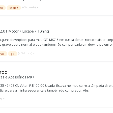
(e %d mais)
ido
xadrez
 2.0T Motor / Escape / Tuning
 alguns downpipes para meu GTI MK7,5 em busca de um ronco mais encorpad
ais grave que o normal e que também não compensaria um downpipe em um 
ber o que acham disso, de alguns membros que são mais experientes. É vá
(e %d mais)
map
gti
 original? Obrigado!
erdo
as e Acessórios MK7
S 42403 C1. Valor: R$ 100,00 Usada. Estava no meu carro, a lâmpada dire
o livre para a minha segurança e também do comprador. Abs
is)