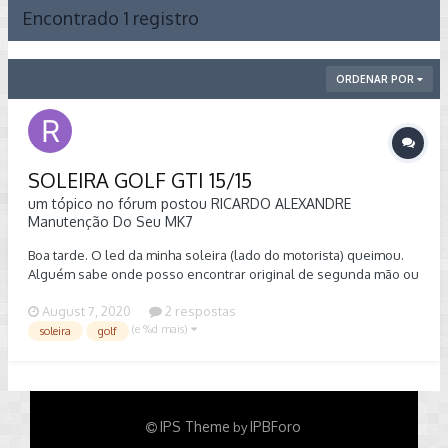
Encontrado 1 registro
ORDENAR POR
SOLEIRA GOLF GTI 15/15
um tópico no fórum postou
RICARDO ALEXANDRE
Manutenção Do Seu MK7
Boa tarde. O led da minha soleira (lado do motorista) queimou.
Alguém sabe onde posso encontrar original de segunda mão ou
paralela? Golf GTI mk7 15/15 mexicano. Valeu!!
August 7, 2020
2 respostas
(e %d mais)
soleira
golf
IPS Theme
IPBForo
by