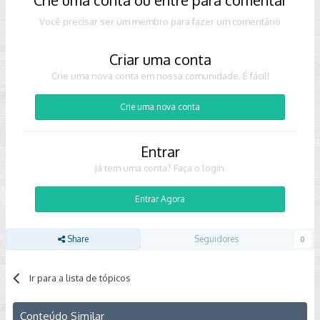
Você precisar ser um membro para fazer um comentário
Criar uma conta
Crie uma nova conta em nossa comunidade. É fácil!
Crie uma nova conta
Entrar
Já tem uma conta? Faça o login.
Entrar Agora
Share
Seguidores
0
Ir para a lista de tópicos
Conteúdo Similar