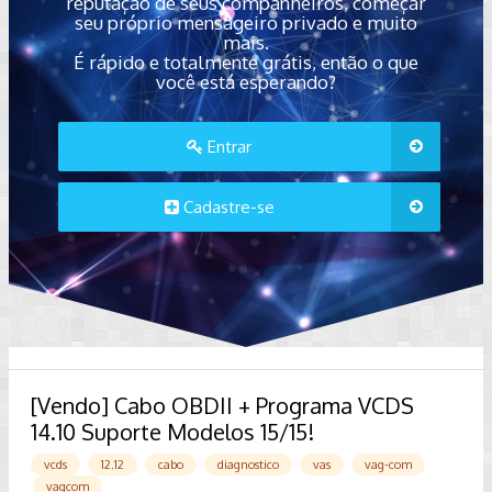
reputação de seus companheiros, começar
seu próprio mensageiro privado e muito
mais.
É rápido e totalmente grátis, então o que
você está esperando?
Entrar
Cadastre-se
[Vendo] Cabo OBDII + Programa VCDS
14.10 Suporte Modelos 15/15!
vcds
12.12
cabo
diagnostico
vas
vag-com
vagcom