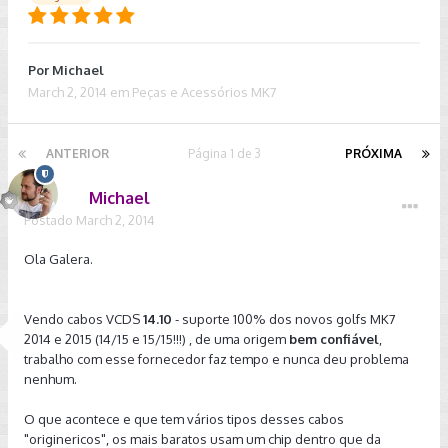
Por
Michael
March 2, 2014
em
Peças e Acessórios MK7
ANTERIOR
Página 1 de 3
PRÓXIMA
Michael
Postado
March 2, 2014
Ola Galera.
Vendo cabos VCDS
14.10
- suporte 100% dos novos golfs MK7
2014 e 2015 (14/15 e 15/15!!!) , de uma origem
bem confiável
,
trabalho com esse fornecedor faz tempo e nunca deu problema
nenhum.
O que acontece e que tem vários tipos desses cabos
"originericos", os mais baratos usam um chip dentro que da