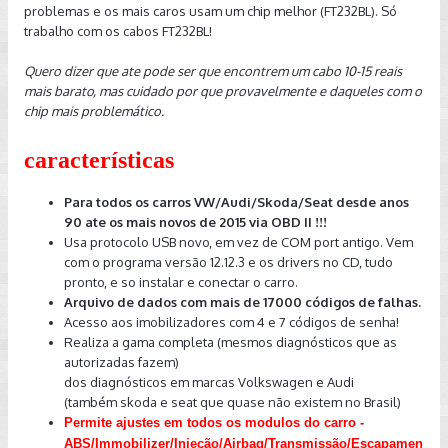
problemas e os mais caros usam um chip melhor (FT232BL). Só
trabalho com os cabos FT232BL!
Quero dizer que ate pode ser que encontrem um cabo 10-15 reais
mais barato, mas cuidado por que provavelmente e daqueles com o
chip mais problemático.
características
Para todos os carros VW/Audi/Skoda/Seat desde anos
90 ate os mais novos de 2015 via OBD II !!!
Usa protocolo USB novo, em vez de COM port antigo. Vem
com o programa versão 12.12.3 e os drivers no CD, tudo
pronto, e so instalar e conectar o carro.
Arquivo de dados com mais de 17000 códigos de falhas.
Acesso aos imobilizadores com 4 e 7 códigos de senha!
Realiza a gama completa (mesmos diagnósticos que as
autorizadas fazem)
dos diagnósticos em marcas Volkswagen e Audi
(também skoda e seat que quase não existem no Brasil)
Permite ajustes em todos os modulos do carro -
ABS/Immobilizer/Injeção/Airbag/Transmissão/Escapamen