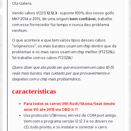
Ola Galera.
Vendo cabos VCDS
12.12.3
- suporte 100% dos novos golfs
MK7 2014 e 2015, de uma origem
bem confiável
, trabalho
com esse fornecedor faz tempo e nunca deu problema
nenhum.
O que acontece e que tem vários tipos desses cabos
"originericos", os mais baratos usam um chip dentro que da
problemas e os mais caros usam um chip melhor (FT232BL).
Só trabalho com os cabos FT232BL!
Quero dizer que ate pode ser que encontrem um cabo 10-15
reais mais barato, mas cuidado por que provavelmente e
daqueles com o chip mais problemático.
características
Para todos os carros VW/Audi/Skoda/Seat desde
anos 90 ate 2015 via OBD II !!!
Usa protocolo USB novo, em vez de COM port antigo.
Vem com o programa versão 12.12.3 e os drivers no
CD, tudo pronto, e so instalar e conectar o carro.