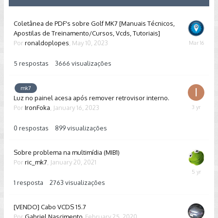
Coletânea de PDF's sobre Golf MK7 [Manuais Técnicos,
Apostilas de Treinamento/Cursos, Vcds, Tutoriais]
Por
ronaldoplopes
,
May 10, 2023
March
16
5
respostas
3666
visualizações
mk7
Luz no painel acesa após remover retrovisor interno.
Por
IronFoka
,
January 16, 2023
January
16,
2023
0
respostas
899
visualizações
Sobre problema na multimídia (MIB1)
Por
ric_mk7
,
January 20, 2021
January
24,
1
resposta
2763
visualizações
2021
[VENDO] Cabo VCDS 15.7
Por
Gabriel Nascimento
,
February 25, 2020