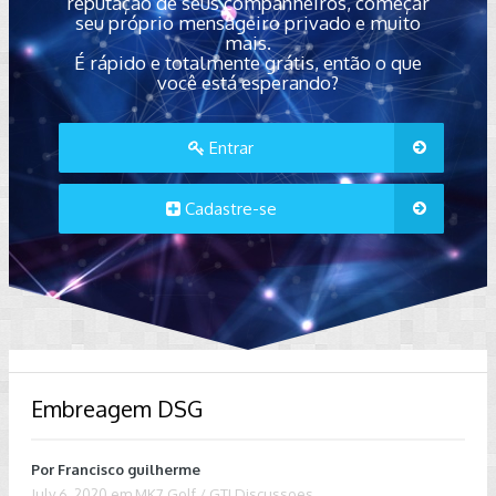
reputação de seus companheiros, começar
seu próprio mensageiro privado e muito
mais.
É rápido e totalmente grátis, então o que
você está esperando?
Entrar
Cadastre-se
Embreagem DSG
Por
Francisco guilherme
July 6, 2020
em
MK7 Golf / GTI Discussoes