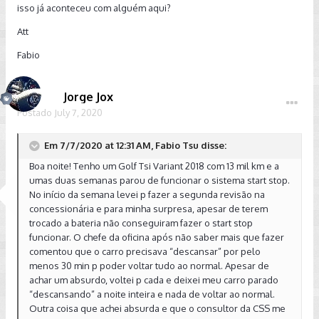
isso já aconteceu com alguém aqui?
Att
Fabio
Jorge Jox
Postado
July 7, 2020
Em 7/7/2020 at 12:31 AM, Fabio Tsu disse:
Boa noite! Tenho um Golf Tsi Variant 2018 com 13 mil km e a
umas duas semanas parou de funcionar o sistema start stop.
No início da semana levei p fazer a segunda revisão na
concessionária e para minha surpresa, apesar de terem
trocado a bateria não conseguiram fazer o start stop
funcionar. O chefe da oficina após não saber mais que fazer
comentou que o carro precisava “descansar” por pelo
menos 30 min p poder voltar tudo ao normal. Apesar de
achar um absurdo, voltei p cada e deixei meu carro parado
“descansando” a noite inteira e nada de voltar ao normal.
Outra coisa que achei absurda e que o consultor da CSS me