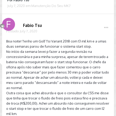
Por
Fabio Tsu
July 7, 2020
em
Manutenção Do Seu MK7
Fabio Tsu
Postado
July 7, 2020
Boa noite! Tenho um Golf Tsi Variant 2018 com 13 mil km e a umas
duas semanas parou de funcionar o sistema start stop.
No início da semana levei p fazer a segunda revisão na
concessionária e para minha surpresa, apesar de terem trocado a
bateria não conseguiram fazer o start stop funcionar. O chefe da
oficina após não saber mais que fazer comentou que o carro
precisava “descansar” por pelo menos 30 min p poder voltar tudo
ao normal. Apesar de achar um absurdo, voltei p cada e deixei
meu carro parado “descansando” a noite inteira e nada de voltar
ao normal.
Outra coisa que achei absurda e que o consultor da CSS me disse
que tinha que trocar o fluido de freio pois estava fino e precisava
de troca (R$200,00). Achei um absurdo não conseguirem resolver
o start stop e ter que trocar o fluido de freio de um carro com 12
mil km.