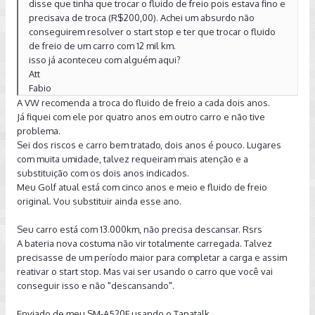
disse que tinha que trocar o fluido de freio pois estava fino e
precisava de troca (R$200,00). Achei um absurdo não
conseguirem resolver o start stop e ter que trocar o fluido
de freio de um carro com 12 mil km.
isso já aconteceu com alguém aqui?
Att
Fabio
A VW recomenda a troca do fluido de freio a cada dois anos.
Já fiquei com ele por quatro anos em outro carro e não tive
problema.
Sei dos riscos e carro bem tratado, dois anos é pouco. Lugares
com muita umidade, talvez requeiram mais atenção e a
substituição com os dois anos indicados.
Meu Golf atual está com cinco anos e meio e fluido de freio
original. Vou substituir ainda esse ano.
Seu carro está com 13.000km, não precisa descansar. Rsrs
A bateria nova costuma não vir totalmente carregada. Talvez
precisasse de um período maior para completar a carga e assim
reativar o start stop. Mas vai ser usando o carro que você vai
conseguir isso e não "descansando".
Enviado de meu SM-A520F usando o Tapatalk