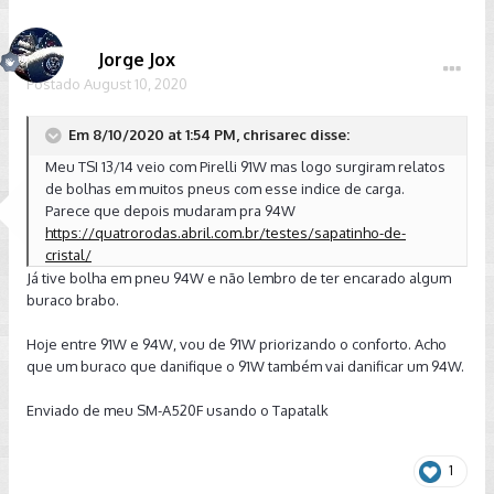
Jorge Jox
Postado
August 10, 2020
Em 8/10/2020 at 1:54 PM, chrisarec disse:
Meu TSI 13/14 veio com Pirelli 91W mas logo surgiram relatos
de bolhas em muitos pneus com esse indice de carga.
Parece que depois mudaram pra 94W
https://quatrorodas.abril.com.br/testes/sapatinho-de-
cristal/
Já tive bolha em pneu 94W e não lembro de ter encarado algum
buraco brabo.
Hoje entre 91W e 94W, vou de 91W priorizando o conforto. Acho
que um buraco que danifique o 91W também vai danificar um 94W.
Enviado de meu SM-A520F usando o Tapatalk
1