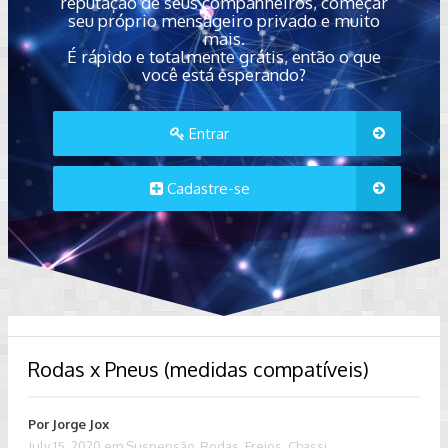
reputação de seus companheiros, começar
seu próprio mensageiro privado e muito
mais.
É rápido e totalmente grátis, então o que
você está esperando?
Entrar
Cadastre-se
Rodas x Pneus (medidas compatíveis)
Por
Jorge Jox
July 15, 2020
em
Suspensão, Rodas, Freios, Chassi