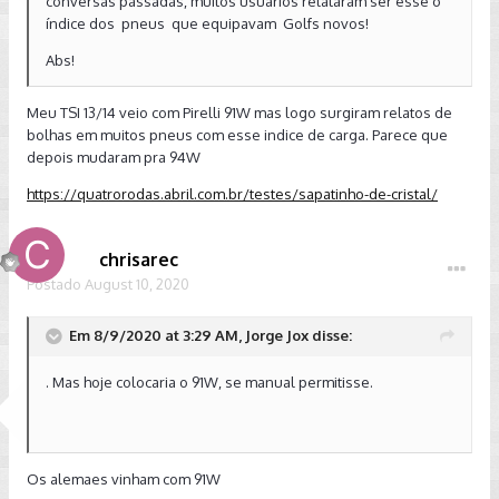
conversas passadas, muitos usuários relataram ser esse o
índice dos pneus que equipavam Golfs novos!
Abs!
Meu TSI 13/14 veio com Pirelli 91W mas logo surgiram relatos de
bolhas em muitos pneus com esse indice de carga. Parece que
depois mudaram pra 94W
https://quatrorodas.abril.com.br/testes/sapatinho-de-cristal/
chrisarec
Postado
August 10, 2020
Em 8/9/2020 at 3:29 AM, Jorge Jox disse:
. Mas hoje colocaria o 91W, se manual permitisse.
Os alemaes vinham com 91W