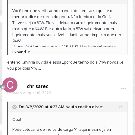
Você tem que verificar no manual do seu carro qual é o
menor índice de carga do pneu. Não lembro o do Golf.
Talvez seja o 91W. Ele vai deixar o carro ligeiramente mais
macio que o 94W. Por outro lado, o 91W vai deixar o pneu
ligeiramente mais suscetível a danificar por impacto que um
94W.
Já usei 94W quando usava 225 45 17. Mas hoje colocaria o
Expand
91W, se manual permitisse.
entendi ,,minha duvida e essa ,,porque tenho dois 94w novos ,,e
Enviado de meu SM-A520F usando o Tapatalk
vou por dois 91w ,,,
chrisarec
Postado
August 10, 2020
Em 8/9/2020 at 4:23 AM, saulo coelho disse:
Opa!
Pode colocar o de índice de carga 91, aqui mesmo já em