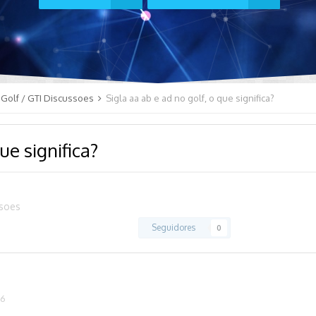
Golf / GTI Discussoes
Sigla aa ab e ad no golf, o que significa?
ue significa?
ssoes
Seguidores
0
16