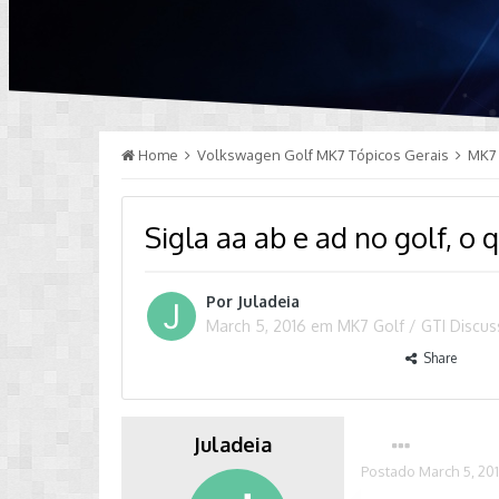
Home
Volkswagen Golf MK7 Tópicos Gerais
MK7 
Sigla aa ab e ad no golf, o q
Por
Juladeia
March 5, 2016
em
MK7 Golf / GTI Discu
Share
Juladeia
Postado
March 5, 20