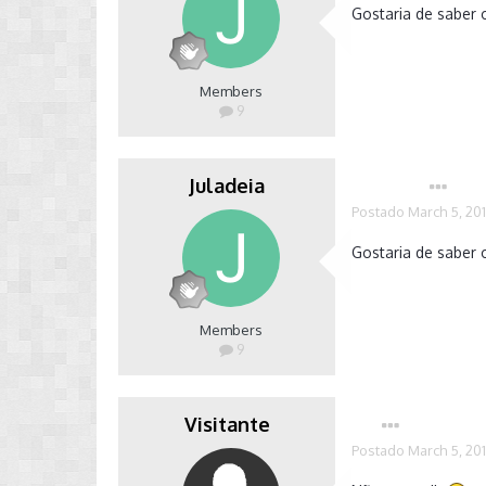
Gostaria de saber 
Members
9
Juladeia
Autor
Postado
March 5, 20
Gostaria de saber 
Members
9
Visitante
Postado
March 5, 20