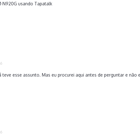
M-N920G usando Tapatalk
16
 teve esse assunto. Mas eu procurei aqui antes de perguntar e não e
16