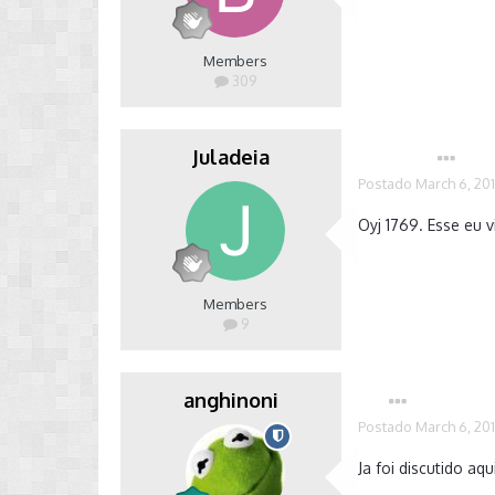
Members
309
Juladeia
Autor
Postado
March 6, 20
Oyj 1769. Esse eu 
Members
9
anghinoni
Postado
March 6, 20
Ja foi discutido a