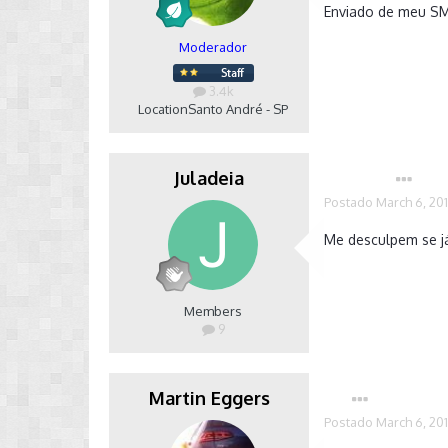
Enviado de meu S
Moderador
3.4k
Location
Santo André - SP
Juladeia
Autor
Postado
March 6, 20
Me desculpem se já
Members
9
Martin Eggers
Postado
March 6, 20