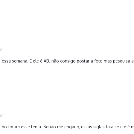
16
vi essa semana. E ele é AB. não consigo postar a foto mas pesquisa 
16
qui no fórum esse tema. Senao me engano, essas siglas fala se ele é