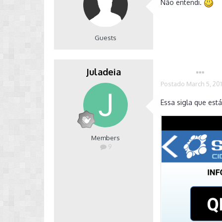
Não entendi.
Guests
Juladeia
Autor
Postado
March 5, 20
Essa sigla que est
Members
9