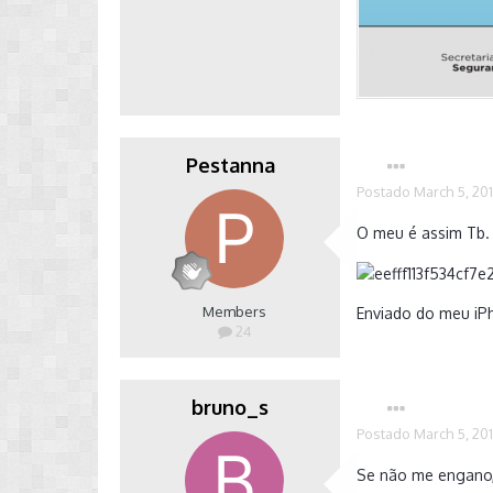
Pestanna
Postado
March 5, 20
O meu é assim Tb.
Members
Enviado do meu iP
24
bruno_s
Postado
March 5, 20
Se não me engano,