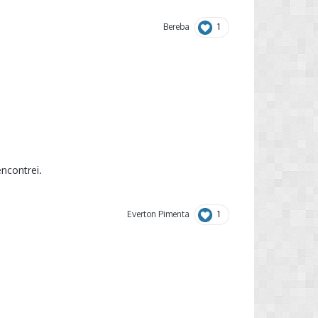
1
Bereba
ncontrei.
1
Everton Pimenta