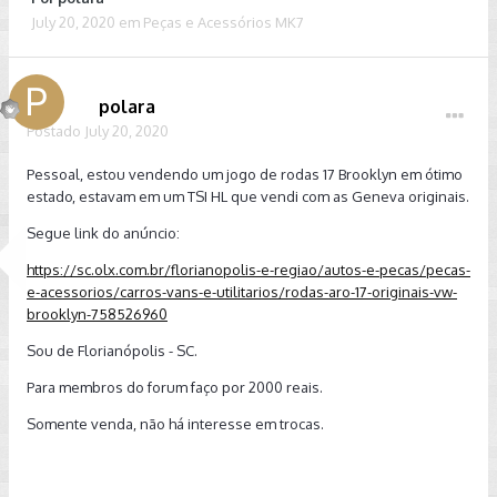
July 20, 2020
em
Peças e Acessórios MK7
polara
Postado
July 20, 2020
Pessoal, estou vendendo um jogo de rodas 17 Brooklyn em ótimo
estado, estavam em um TSI HL que vendi com as Geneva originais.
Segue link do anúncio:
https://sc.olx.com.br/florianopolis-e-regiao/autos-e-pecas/pecas-
e-acessorios/carros-vans-e-utilitarios/rodas-aro-17-originais-vw-
brooklyn-758526960
Sou de Florianópolis - SC.
Para membros do forum faço por 2000 reais.
Somente venda, não há interesse em trocas.