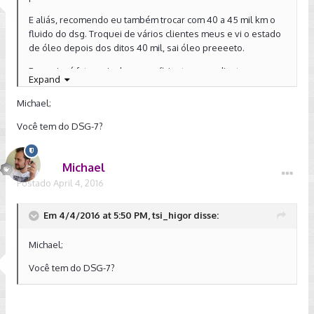
E aliás, recomendo eu também trocar com 40 a 45 mil km o
fluido do dsg. Troquei de vários clientes meus e vi o estado
de óleo depois dos ditos 40 mil, sai óleo preeeeto.
Para mim é fato mais do que suficiente para adiantar essa
Expand
troca.
Michael;
Você tem do DSG-7?
Michael
Postado
April 4, 2016
Em 4/4/2016 at 5:50 PM, tsi_higor disse:
Michael;
Você tem do DSG-7?