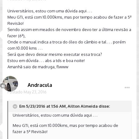
Universitários, estou com uma dúvida aqui . . .
Meu GTi, está com 10.000kms, mas por tempo acabou de fazer a 5ª
Revisão!
Sendo assim em meados de novembro devo ter a última revisão a
fazer (6ª),
Onde o manual indica a troca do óleo do câmbio e tal . . . porém
com 10.000 kms . . .
Será que devo deixar mesmo executar essa troca?
Estou em dúvida . . . abs a tds e boa noite!
Amanhã saio de madruga, flwww
Andracula
Postado
May 23, 2016
Em 5/23/2016 at 1:56 AM, Ailton Almeida disse:
Universitários, estou com uma dúvida aqui . . .
Meu GTi, está com 10.000kms, mas por tempo acabou de
fazer a 5ª Revisão!