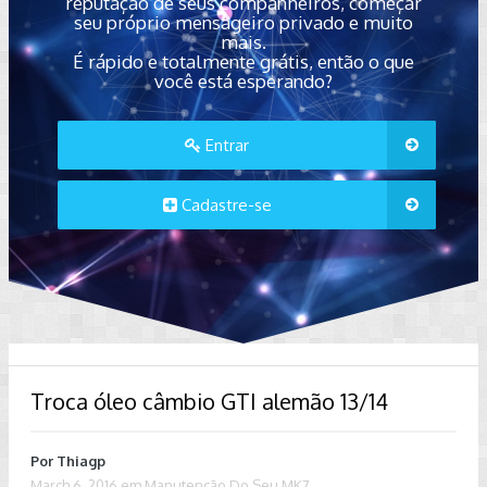
reputação de seus companheiros, começar
seu próprio mensageiro privado e muito
mais.
É rápido e totalmente grátis, então o que
você está esperando?
Entrar
Cadastre-se
Troca óleo câmbio GTI alemão 13/14
Por
Thiagp
March 6, 2016
em
Manutenção Do Seu MK7