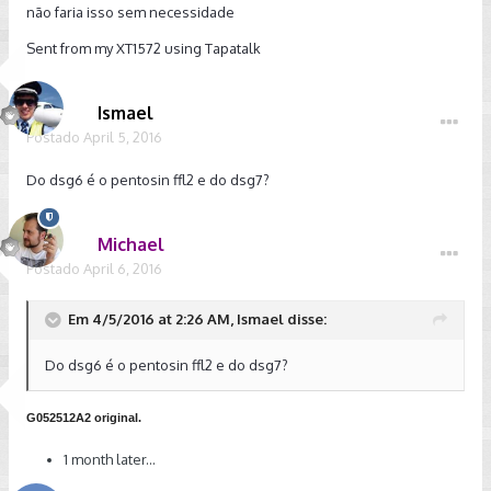
não faria isso sem necessidade
Sent from my XT1572 using Tapatalk
Ismael
Postado
April 5, 2016
Do dsg6 é o pentosin ffl2 e do dsg7?
Michael
Postado
April 6, 2016
Em 4/5/2016 at 2:26 AM, Ismael disse:
Do dsg6 é o pentosin ffl2 e do dsg7?
G052512A2 original.
1 month later...