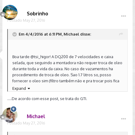
Sobrinho
Postado
May 27, 2016
Em 4/4/2016 at 6:11 PM, Michael disse:
Boa tarde
@tsi_higor
! A DQ200 de 7 velocidades e caixa
selada, que seguindo a montadora não requer troca de oleo
durante toda a vida da caixa. No caso de vazamentos ha
procedimento de troca de oleo. Sao 1.7 litros so, posso
fornecer o oleo sim (filtro também não e pra trocar pois fica
na mecatronica).
Expand
.....De acordo com esse post, se trata do GTI.
Michael
Postado
May 27, 2016