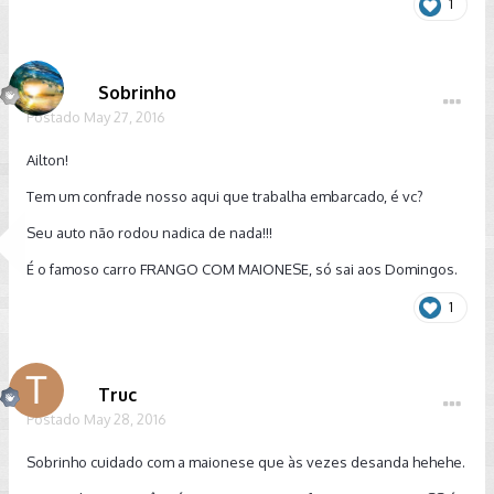
1
Sobrinho
Postado
May 27, 2016
Ailton!
Tem um confrade nosso aqui que trabalha embarcado, é vc?
Seu auto não rodou nadica de nada!!!
É o famoso carro FRANGO COM MAIONESE, só sai aos Domingos.
1
Truc
Postado
May 28, 2016
Sobrinho cuidado com a maionese que às vezes desanda hehehe.