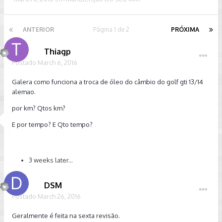
ANTERIOR
Página 1 de 2
PRÓXIMA
Thiagp
Postado
March 6, 2016
Galera como funciona a troca de óleo do câmbio do golf gti 13/14
alemao.
por km? Qtos km?
E por tempo? E Qto tempo?
3 weeks later...
DSM
Postado
March 26, 2016
Geralmente é feita na sexta revisão.