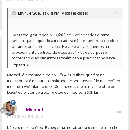
Em 4/4/2016 at 6:11 PM, Michael disse:
Boa tarde
@tsi_higor
! A DQ200 de 7 velocidades e caixa
selada, que seguindo a montadora não requer troca de oleo
durante toda a vida da caixa. No caso de vazamentos ha
procedimento de troca de oleo. Sao 1.7 litros so, posso
fornecer o oleo sim (filtro também não e pra trocar pois fica
na mecatronica).
Expand
Michael, é o mesmo óleo do DSG6? E o filtro, que fica na
mecatrônica é muiiiiito complicado de ser substituído mesmo? Pq
mesmo a VW falando que não é necessário a troca do óleo do
DSG7 eu pretendo trocar o óleo do meu com 60k km.
Michael
Postado
April 4, 2016
Não é o mesmo óleo. E chegar na mecatronica da muito trabalho,