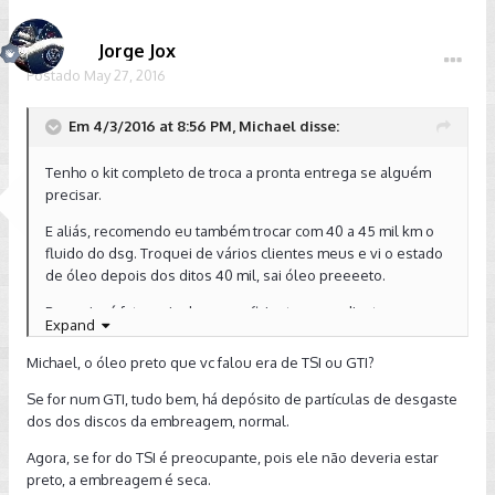
Jorge Jox
Postado
May 27, 2016
Em 4/3/2016 at 8:56 PM, Michael disse:
Tenho o kit completo de troca a pronta entrega se alguém
precisar.
E aliás, recomendo eu também trocar com 40 a 45 mil km o
fluido do dsg. Troquei de vários clientes meus e vi o estado
de óleo depois dos ditos 40 mil, sai óleo preeeeto.
Para mim é fato mais do que suficiente para adiantar essa
Expand
troca.
Michael, o óleo preto que vc falou era de TSI ou GTI?
Se for num GTI, tudo bem, há depósito de partículas de desgaste
dos dos discos da embreagem, normal.
Agora, se for do TSI é preocupante, pois ele não deveria estar
preto, a embreagem é seca.