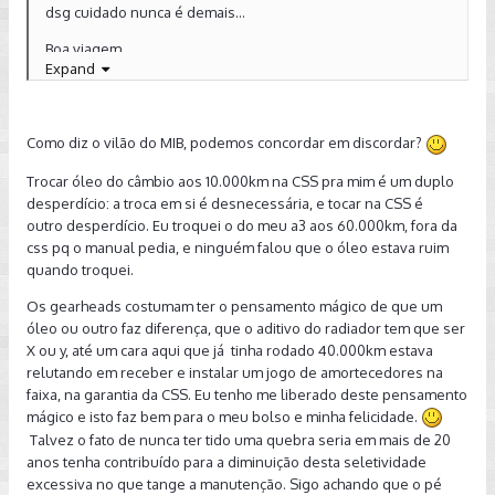
dsg cuidado nunca é demais...
Boa viagem
Expand
Abraco a todos...
Como diz o vilão do MIB, podemos concordar em discordar?
Trocar óleo do câmbio aos 10.000km na CSS pra mim é um duplo
desperdício: a troca em si é desnecessária, e tocar na CSS é
outro desperdício. Eu troquei o do meu a3 aos 60.000km, fora da
css pq o manual pedia, e ninguém falou que o óleo estava ruim
quando troquei.
Os gearheads costumam ter o pensamento mágico de que um
óleo ou outro faz diferença, que o aditivo do radiador tem que ser
X ou y, até um cara aqui que já tinha rodado 40.000km estava
relutando em receber e instalar um jogo de amortecedores na
faixa, na garantia da CSS. Eu tenho me liberado deste pensamento
mágico e isto faz bem para o meu bolso e minha felicidade.
Talvez o fato de nunca ter tido uma quebra seria em mais de 20
anos tenha contribuído para a diminuição desta seletividade
excessiva no que tange a manutenção. Sigo achando que o pé