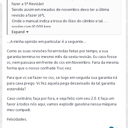
fazer a 5ª Revisão!
Sendo assim em meados de novembro devo ter a última
revisão a fazer (6ª),
Onde o manual indica a troca do óleo do câmbio e tal . . .
porém com 10.000 kms . . .
Expand
Será que devo deixar mesmo executar essa troca?
Estou em dúvida . . . abs a tds e boa noite!
....A minha opinião em particular é a seguinte...
Amanhã saio de madruga, flwww
Como as suas revisões foram todas feitas por tempo, a sua
garantia termina no mesmo mês da sexta revisão. Eu caso fosse
vc, nem passava em frente do css em Novembro. Faria da mesma
forma que o nosso confrade Truc vez.
Para que vc vai fazer no css, se logo em seguida sua garantia irá
para caxa prego. Vc fez aquela pega desavisado da tal garantia
estendida?
Caso contrário, faça por fora, e seja feliz com seu 2.0. E faça um
favor à todos nós aqui, vamos explodir gasolina nessa máquina
meu cumpadi.
Felicidades.