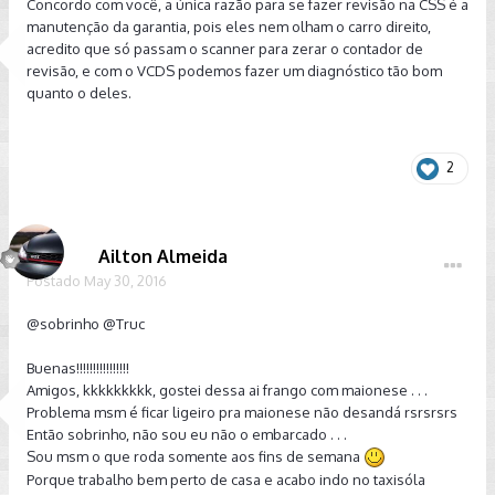
Concordo com você, a única razão para se fazer revisão na CSS é a
manutenção da garantia, pois eles nem olham o carro direito,
acredito que só passam o scanner para zerar o contador de
revisão, e com o VCDS podemos fazer um diagnóstico tão bom
quanto o deles.
2
Ailton Almeida
Postado
May 30, 2016
@sobrinho
@Truc
Buenas!!!!!!!!!!!!!!!!
Amigos, kkkkkkkkk, gostei dessa ai frango com maionese . . .
Problema msm é ficar ligeiro pra maionese não desandá rsrsrsrs
Então sobrinho, não sou eu não o embarcado . . .
Sou msm o que roda somente aos fins de semana
Porque trabalho bem perto de casa e acabo indo no taxisóla