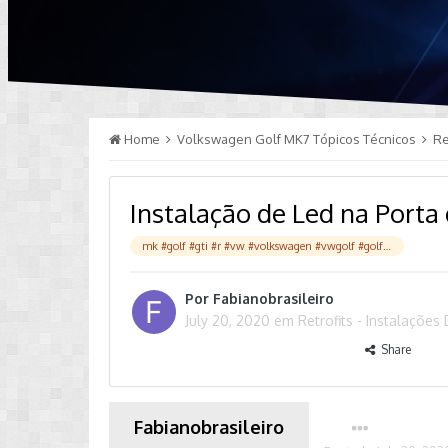
Home
Volkswagen Golf MK7 Tópicos Técnicos
Re
Instalação de Led na Porta
mk #golf #gti #r #vw #volkswagen #vwgolf #golfmk #golfr #golfgti #vag #vwlove #cars #vwgti #owners #gtd #turbo #car #gtimk #carsofinstagram #dsg #vdub #volkswagengolf #vwbuddies #vwlife #jetta #vwmk #tsi #carporn #bhfyp
Por
Fabianobrasileiro
July 20, 2020
em
Retrofits - Instalaçõ
Share
Fabianobrasileiro