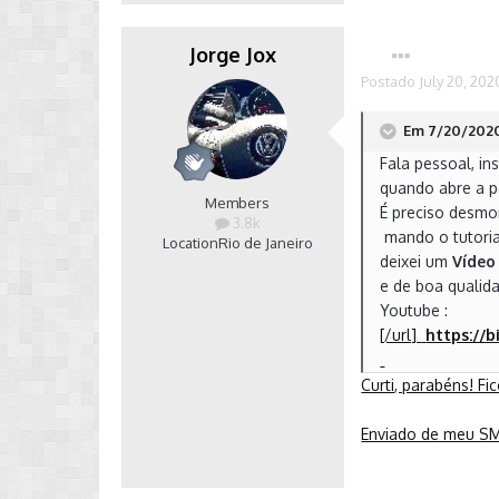
Jorge Jox
Postado
July 20, 202
Em 7/20/2020 
Fala pessoal, i
quando abre a p
Members
É preciso desmo
3.8k
mando o tutoria
Location
Rio de Janeiro
deixei um
Vídeo
e de boa qualid
Youtube :
[/url]
https://b
Curti, parabéns! Fi
Enviado de meu S