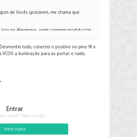
e algum de Vocês gostarem, me chama que
 loja no Aliexpress, onde comprei produto top
Desmontei tudo, conectei o positivo no pino 18 e
ia VCDS a iluminação para as portas e nada.
r
Entrar
ma conta? Faça o login.
Entrar Agora