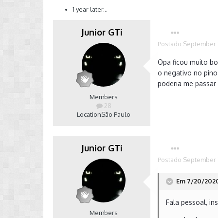
1 year later...
Junior GTi
Postado
September 7
Opa ficou muito bo
o negativo no pino
poderia me passar
Members
28
Location
São Paulo
Junior GTi
Postado
September 7
Em 7/20/2020 
Fala pessoal, i
Members