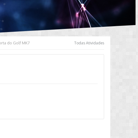
orta do Golf MK7
Todas Atividades