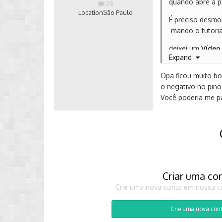
quando abre a p
28
Location
São Paulo
É preciso desmo
mando o tutoria
deixei um
Vídeo
Expand
e de boa qualid
Opa ficou muito bo
Youtube
:
o negativo no pino
Você poderia me p
Criar uma co
Crie uma nova conta em nossa co
Crie uma nova con