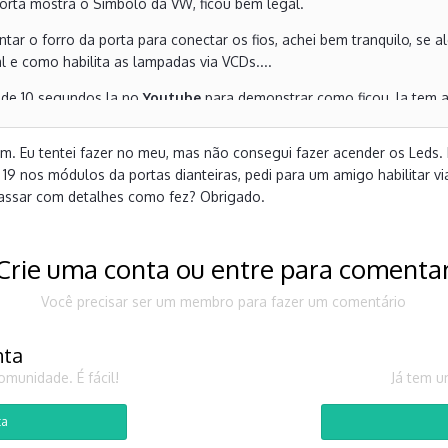
orta mostra o Simbolo da VW, ficou bem legal.
ntar o forro da porta para conectar os fios, achei bem tranquilo, s
l e como habilita as lampadas via VCDs....
de 10 segundos la no
Youtube
para demonstrar como ficou, la tem a
ade.
m. Eu tentei fazer no meu, mas não consegui fazer acender os Leds. 
 19 nos módulos da portas dianteiras, pedi para um amigo habilitar v
assar com detalhes como fez? Obrigado.
Crie uma conta ou entre para comenta
Você precisar ser um membro para fazer um comentário
nta
munidade. É fácil!
Já tem u
ta