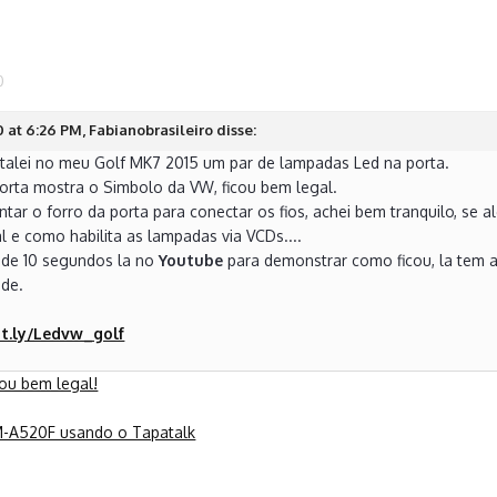
0
at 6:26 PM, Fabianobrasileiro disse:
nstalei no meu Golf MK7 2015 um par de lampadas Led na porta.
orta mostra o Simbolo da VW, ficou bem legal.
ntar o forro da porta para conectar os fios, achei bem tranquilo, s
l e como habilita as lampadas via VCDs....
de 10 segundos la no
Youtube
para demonstrar como ficou, la tem a
ade.
it.ly/Ledvw_golf
cou bem legal!
M-A520F usando o Tapatalk