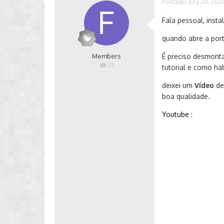
Postado
July 20, 202
Fala pessoal, inst
quando abre a port
Members
É preciso desmonta
21
tutorial e como hab
deixei um
Vídeo
de
boa qualidade.
Youtube
: