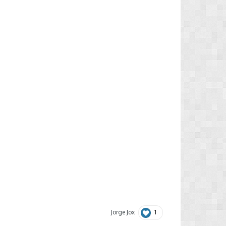
1
Jorge Jox