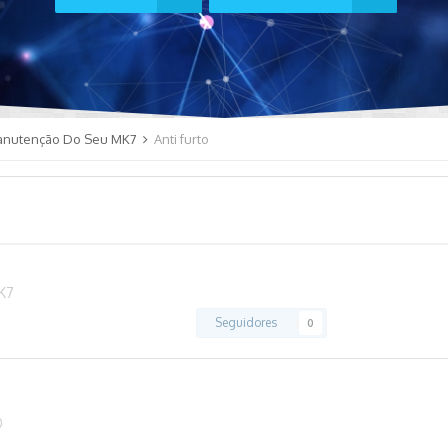
anutenção Do Seu MK7
Anti furto
K7
Seguidores
0
0