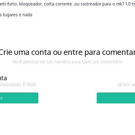
nti-furto. bloqueador. corta corrente .ou rastreador para o mk7 1.0 t
os lugares e nada
Crie uma conta ou entre para comenta
Você precisar ser um membro para fazer um comentário
nta
munidade. É fácil!
Já tem u
ta