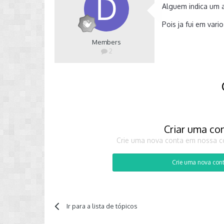
Alguem indica um a
Pois ja fui em vari
Members
2
Criar uma co
Crie uma nova conta em nossa co
Crie uma nova con
Ir para a lista de tópicos