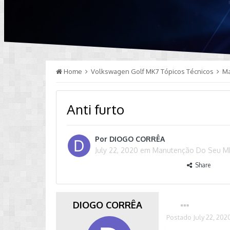
Home
Volkswagen Golf MK7 Tópicos Técnicos
M
Anti furto
Por
DIOGO CORRÊA
July 22, 2020
em
Manutenção Do Seu M
Share
DIOGO CORRÊA
Postado
July 22, 202