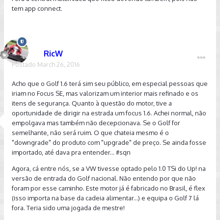
tem app connect.
não muito melhor, então pelas minhas prioridades (avaliação
pessoal minha), valeu mais a pena o Golfão!
Acho que o que nos causa indignação é que por esse
mesmo preço que paguei era possível pegar um TSI
RicW
mexicano. Ocorre que tudo nesse nosso brasil aumentou
Postado
de preço, o dólar foi de 2 e poucos pra 4, a inflação tá
March 26, 2016
batendo 10% ao ano etc. Pra mim o Golf 1.4 TSI tem que ser
Acho que o Golf 1.6 terá sim seu público, em especial pessoas que
comparado com os 2.0 de outras marcas, no caso o Focus SE
iriam no Focus SE, mas valorizam um interior mais refinado e os
Plus 2.0, o Civicão, o Corolla...
itens de segurança. Quanto à questão do motor, tive a
O segmento dos hatches médios parece ter subido de nível.
oportunidade de dirigir na estrada um focus 1.6. Achei normal, não
Há dez anos atrás o pessoal tava satisfeito com o Golf sapão
empolgava mas também não decepcionava. Se o Golf for
1.6. O do meu pai, inclusive (2003), nao veio nem com rádio, e
semelhante, não será ruim. O que chateia mesmo é o
nem tinha maçanetas na cor do veiculo (algo que até os
"downgrade" do produto com "upgrade" de preço. Se ainda fosse
carros 1.0 possuem hoje).
importado, até dava pra entender... #sqn
Então não da pra dizer que um produto eh ruim ou bom. É
Agora, cá entre nós, se a VW tivesse optado pelo 1.0 TSi do Up! na
ruim ou bom comparado com quais outros? A que preco?
versão de entrada do Golf nacional. Não entendo por que não
foram por esse caminho. Este motor já é fabricado no Brasil, é flex
(isso importa na base da cadeia alimentar...) e equipa o Golf 7 lá
fora. Teria sido uma jogada de mestre!