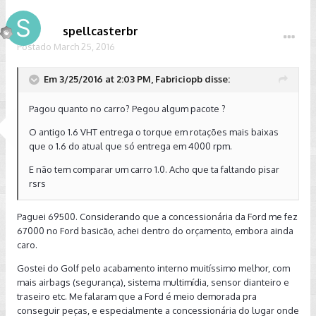
dois. Gostei mais do motor do Focus, um pouco mais
desempenho, mas nao muito abaixo.
esperto. Porém vi que o Golf é um carro que parece
Abraços a todos.
spellcasterbr
depreciar menos, e por dentro o acabamento da VW eu
Postado
achei bem melhor que o da Ford.
March 25, 2016
Daí fiz um TD no Golf MSI automático. Acabei gostando,
Em 3/25/2016 at 2:03 PM, Fabriciopb disse:
principalmente pelo acabamento. Pra falar a verdade, o
acabamento e o conforto interno do veículo falaram bem
Pagou quanto no carro? Pegou algum pacote ?
mais alto que a potência. Eu peguei o manual achando que
seria razoavelmente melhor que o automatico. Mas, nesse
O antigo 1.6 VHT entrega o torque em rotações mais baixas
primeiro dia que andei nele, achei ele meio lerdo, não muito
que o 1.6 do atual que só entrega em 4000 rpm.
mais rápido que meu Golzinho 1.0, porém com um conforto
muitíssimo melhor, claro.
E não tem comparar um carro 1.0. Acho que ta faltando pisar
rsrs
Vou testar ele mais um pouco. Estava achando que seria
mais rápido que o antigo Sportline 1.6 VHT. Mas tô achando
Paguei 69500. Considerando que a concessionária da Ford me fez
que é igual ou pior, devido ao maior peso, e parece ter
67000 no Ford basicão, achei dentro do orçamento, embora ainda
menor torque em baixa rotação.
caro.
Mas, pelo preço que paguei, ainda achando caro obviamente
Gostei do Golf pelo acabamento interno muitíssimo melhor, com
pelas condições desse nosso Brazilzão atual, ficou um
mais airbags (segurança), sistema multimídia, sensor dianteiro e
pouco mais caro que o Focus de entrada, mas com um
traseiro etc. Me falaram que a Ford é meio demorada pra
acabamento bem melhor, porém infelizmente com um motor
conseguir peças, e especialmente a concessionária do lugar onde
um pouco pior.