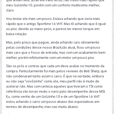
que andei nele, achei ele meio lerdo, não muito mais rápido que
meu Golzinho 1.0, porém com um conforto muitíssimo melhor,
claro.
Vou testar ele mais um pouco. Estava achando que seria mais
rápido que o antigo Sportline 1.6 VHT. Mas tô achando que é igual
ou pior, devido ao maior peso, e parece ter menor torque em
baixa rotação.
Mas, pelo preço que paguei, ainda achando caro obviamente
pelas condições desse nosso Brazilzão atual, ficou um pouco
mais caro que o Focus de entrada, mas com um acabamento bem
melhor, porém infelizmente com um motor um pouco pior.
São os prós e contras que cada um deve avaliar no momento da
compra. Particularmente fui mais pelos reviews do Bob Sharp, que
não condenaram tanto assim o carro. É que na verdade, embora
eu não seja "vovôzinho" como ele, meu perfil não é muito de
acelerar não. Mas com certeza aqueles que tiveram o TSI como
referência vão torcer muito o nariz pelo desempenho desse MSI.
Eu, como venho de um Golzinho 1.0 e de um Sportline 1.6 VHT
estou achando o carro um pouco abaixo das espectativas em
termos de desempenho, mas nao muito abaixo.