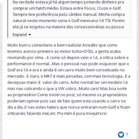
Na verdade estava já há algum tempo juntando dinheiro pra
comprar um hatch médio. Estava entre Focus, Cruze e Golf.
Sempre tive preferência pelo câmbio manual. Minha compra
natural neste momento seria o Golf mexicano 1.4 TSI. Porém
ele já se esgotou na maioria das concessionárias ou possui
pacotes que ficam fora do meu orçamento.
Expand
O cruze eu acabei descartando, apesar de ter gostado de
Muito bom o comentario e bem realista! Acredito que como
fazer o TD, porque ele vai ficar defasado em breve e achei
tivemos acesso primeiro ao motor turbo+DSG, a genta acaba
ele demasiado comprido pra minha pequena garagem.
nivelando por cima....E como só depois veio o 1.6, a critica sobre a
performance é normal...Mas o pessoal nao pode esquecer que o
Por fim, acabei ficando entre dois carros, ambos modelo
Golf era 1.6 e era e ainda é um carro muito bem conceituado no
basicão: Focus 1.6 MT ou Golf MSI 1.6 MT. Fiz o test drive nos
mercado. E claro, o MK7 é mais pesadao, com mais tecnologia...E a
dois. Gostei mais do motor do Focus, um pouco mais
decepçao maior é valor do carro. Acho normal ter um modelo 1.6
esperto. Porém vi que o Golf é um carro que parece
mas nao cobrando o que a VW cobra...Muito caro! Mas boa sorte
depreciar menos, e por dentro o acabamento da VW eu
ao proprietário! Como iniciei no post, só mesmo os proprietários
achei bem melhor que o da Ford.
poderiam opiniar pois sao de fato quem esta usando o carro no
dia a dia..E nao estes haters que nunca entraram num Golf e ficam
Daí fiz um TD no Golf MSI automático. Acabei gostando,
criticando, falando mal,etc. Pra mim é pura inveja!rsrsr
principalmente pelo acabamento. Pra falar a verdade, o
acabamento e o conforto interno do veículo falaram bem
mais alto que a potência. Eu peguei o manual achando que
seria razoavelmente melhor que o automatico. Mas, nesse
1
primeiro dia que andei nele, achei ele meio lerdo, não muito