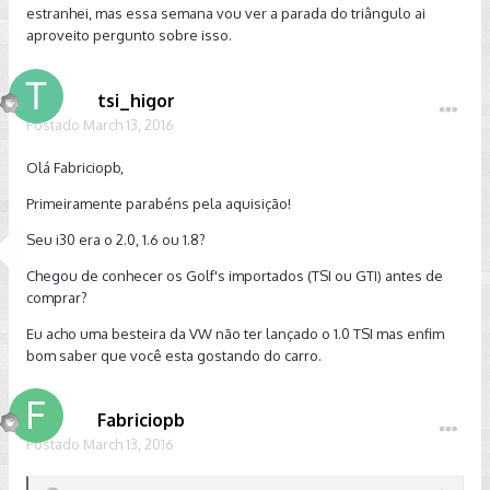
estranhei, mas essa semana vou ver a parada do triângulo ai
aproveito pergunto sobre isso.
tsi_higor
Postado
March 13, 2016
Olá Fabriciopb,
Primeiramente parabéns pela aquisição!
Seu i30 era o 2.0, 1.6 ou 1.8?
Chegou de conhecer os Golf's importados (TSI ou GTI) antes de
comprar?
Eu acho uma besteira da VW não ter lançado o 1.0 TSI mas enfim
bom saber que você esta gostando do carro.
Fabriciopb
Postado
March 13, 2016