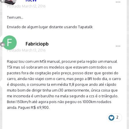
Postado
March 12, 2016
Tem um...
Enviado de algum lugar distante usando Tapatalk
Fabriciopb
Postado
March 13, 2016
Rapaz tou com um MSI manual, procurei pela região um manual
TSI mas só sobraram os modelos que estavam com todos os
pacotes fora de cogitação pelo preço, posso dizer que gostei do
carro, ainda não viajei com o carro, mas pego a BR todo dia, o carro
é disposto, o consumo ta em média 11,8 porque ando até rápido
muito bom de dirigir tinha um i30 anteriormente, única coisa que
me incomoda é um barulho na mala segundo a ccs é o triângulo.
Botei 150km/h até agora pois não pegou os 1000km rodados
ainda. Paguei R$ 69,900.
2