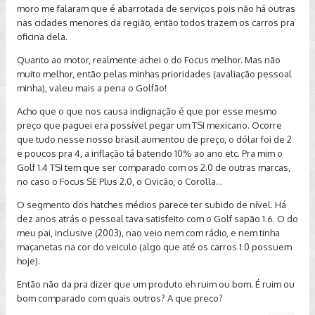
moro me falaram que é abarrotada de serviços pois não há outras
São os prós e contras que cada um deve avaliar no
nas cidades menores da região, então todos trazem os carros pra
momento da compra. Particularmente fui mais pelos reviews
oficina dela.
do Bob Sharp, que não condenaram tanto assim o carro. É
Quanto ao motor, realmente achei o do Focus melhor. Mas não
que na verdade, embora eu não seja "vovôzinho" como ele,
muito melhor, então pelas minhas prioridades (avaliação pessoal
meu perfil não é muito de acelerar não. Mas com certeza
minha), valeu mais a pena o Golfão!
aqueles que tiveram o TSI como referência vão torcer muito
o nariz pelo desempenho desse MSI. Eu, como venho de um
Acho que o que nos causa indignação é que por esse mesmo
Golzinho 1.0 e de um Sportline 1.6 VHT estou achando o carro
preço que paguei era possível pegar um TSI mexicano. Ocorre
um pouco abaixo das espectativas em termos de
que tudo nesse nosso brasil aumentou de preço, o dólar foi de 2
desempenho, mas nao muito abaixo.
e poucos pra 4, a inflação tá batendo 10% ao ano etc. Pra mim o
Golf 1.4 TSI tem que ser comparado com os 2.0 de outras marcas,
Abraços a todos.
no caso o Focus SE Plus 2.0, o Civicão, o Corolla...
O segmento dos hatches médios parece ter subido de nível. Há
dez anos atrás o pessoal tava satisfeito com o Golf sapão 1.6. O do
meu pai, inclusive (2003), nao veio nem com rádio, e nem tinha
maçanetas na cor do veiculo (algo que até os carros 1.0 possuem
hoje).
Então não da pra dizer que um produto eh ruim ou bom. É ruim ou
bom comparado com quais outros? A que preco?