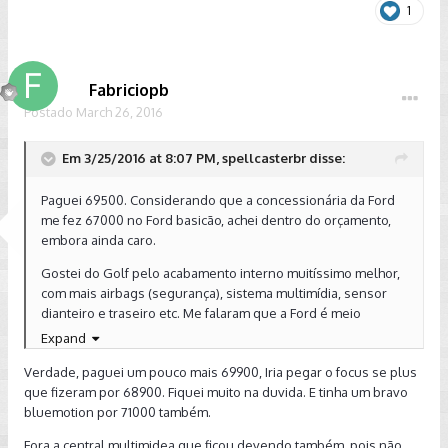
1
Fabriciopb
Postado
March 26, 2016
Em 3/25/2016 at 8:07 PM, spellcasterbr disse:
Paguei 69500. Considerando que a concessionária da Ford
me fez 67000 no Ford basicão, achei dentro do orçamento,
embora ainda caro.
Gostei do Golf pelo acabamento interno muitíssimo melhor,
com mais airbags (segurança), sistema multimídia, sensor
dianteiro e traseiro etc. Me falaram que a Ford é meio
demorada pra conseguir peças, e especialmente a
Expand
concessionária do lugar onde moro me falaram que é
Verdade, paguei um pouco mais 69900, Iria pegar o focus se plus
abarrotada de serviços pois não há outras nas cidades
que fizeram por 68900. Fiquei muito na duvida. E tinha um bravo
menores da região, então todos trazem os carros pra oficina
bluemotion por 71000 também.
dela.
Fora a central multimidea que ficou devendo também, pois não
Quanto ao motor, realmente achei o do Focus melhor. Mas