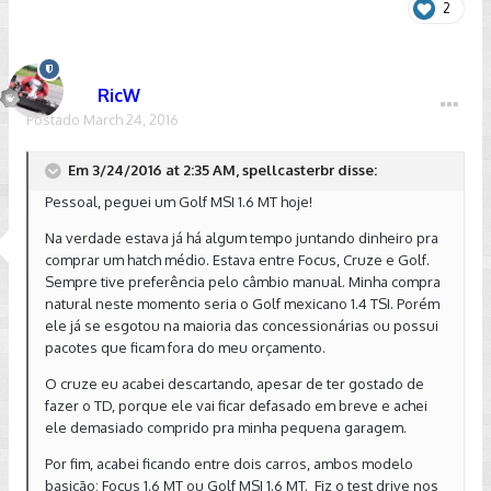
2
Por fim, acabei ficando entre dois carros, ambos modelo
basicão: Focus 1.6 MT ou Golf MSI 1.6 MT. Fiz o test drive nos
dois. Gostei mais do motor do Focus, um pouco mais
esperto. Porém vi que o Golf é um carro que parece
RicW
depreciar menos, e por dentro o acabamento da VW eu
Postado
March 24, 2016
achei bem melhor que o da Ford.
Daí fiz um TD no Golf MSI automático. Acabei gostando,
Em 3/24/2016 at 2:35 AM, spellcasterbr disse:
principalmente pelo acabamento. Pra falar a verdade, o
Pessoal, peguei um Golf MSI 1.6 MT hoje!
acabamento e o conforto interno do veículo falaram bem
mais alto que a potência. Eu peguei o manual achando que
Na verdade estava já há algum tempo juntando dinheiro pra
seria razoavelmente melhor que o automatico. Mas, nesse
comprar um hatch médio. Estava entre Focus, Cruze e Golf.
primeiro dia que andei nele, achei ele meio lerdo, não muito
Sempre tive preferência pelo câmbio manual. Minha compra
mais rápido que meu Golzinho 1.0, porém com um conforto
natural neste momento seria o Golf mexicano 1.4 TSI. Porém
muitíssimo melhor, claro.
ele já se esgotou na maioria das concessionárias ou possui
pacotes que ficam fora do meu orçamento.
Vou testar ele mais um pouco. Estava achando que seria
mais rápido que o antigo Sportline 1.6 VHT. Mas tô achando
O cruze eu acabei descartando, apesar de ter gostado de
que é igual ou pior, devido ao maior peso, e parece ter
fazer o TD, porque ele vai ficar defasado em breve e achei
menor torque em baixa rotação.
ele demasiado comprido pra minha pequena garagem.
Mas, pelo preço que paguei, ainda achando caro obviamente
Por fim, acabei ficando entre dois carros, ambos modelo
pelas condições desse nosso Brazilzão atual, ficou um
basicão: Focus 1.6 MT ou Golf MSI 1.6 MT. Fiz o test drive nos