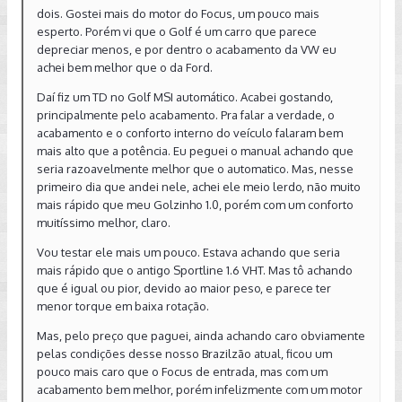
pouco mais caro que o Focus de entrada, mas com um
dois. Gostei mais do motor do Focus, um pouco mais
acabamento bem melhor, porém infelizmente com um motor
esperto. Porém vi que o Golf é um carro que parece
um pouco pior.
depreciar menos, e por dentro o acabamento da VW eu
achei bem melhor que o da Ford.
São os prós e contras que cada um deve avaliar no
momento da compra. Particularmente fui mais pelos reviews
Daí fiz um TD no Golf MSI automático. Acabei gostando,
do Bob Sharp, que não condenaram tanto assim o carro. É
principalmente pelo acabamento. Pra falar a verdade, o
que na verdade, embora eu não seja "vovôzinho" como ele,
acabamento e o conforto interno do veículo falaram bem
meu perfil não é muito de acelerar não. Mas com certeza
mais alto que a potência. Eu peguei o manual achando que
aqueles que tiveram o TSI como referência vão torcer muito
seria razoavelmente melhor que o automatico. Mas, nesse
o nariz pelo desempenho desse MSI. Eu, como venho de um
primeiro dia que andei nele, achei ele meio lerdo, não muito
Golzinho 1.0 e de um Sportline 1.6 VHT estou achando o carro
mais rápido que meu Golzinho 1.0, porém com um conforto
um pouco abaixo das espectativas em termos de
muitíssimo melhor, claro.
desempenho, mas nao muito abaixo.
Vou testar ele mais um pouco. Estava achando que seria
Abraços a todos.
mais rápido que o antigo Sportline 1.6 VHT. Mas tô achando
que é igual ou pior, devido ao maior peso, e parece ter
menor torque em baixa rotação.
Mas, pelo preço que paguei, ainda achando caro obviamente
pelas condições desse nosso Brazilzão atual, ficou um
pouco mais caro que o Focus de entrada, mas com um
acabamento bem melhor, porém infelizmente com um motor