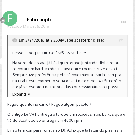
mais rápido que meu Golzinho 1.0, porém com um conforto
muitíssimo melhor, claro.
Fabriciopb
Vou testar ele mais um pouco. Estava achando que seria
Postado
March 25, 2016
mais rápido que o antigo Sportline 1.6 VHT. Mas tô achando
que é igual ou pior, devido ao maior peso, e parece ter
menor torque em baixa rotação.
Em 3/24/2016 at 2:35 AM, spellcasterbr disse:
Mas, pelo preço que paguei, ainda achando caro obviamente
Pessoal, peguei um Golf MSI 1.6 MT hoje!
pelas condições desse nosso Brazilzão atual, ficou um
pouco mais caro que o Focus de entrada, mas com um
Na verdade estava já há algum tempo juntando dinheiro pra
acabamento bem melhor, porém infelizmente com um motor
comprar um hatch médio. Estava entre Focus, Cruze e Golf.
um pouco pior.
Sempre tive preferência pelo câmbio manual. Minha compra
natural neste momento seria o Golf mexicano 1.4 TSI. Porém
São os prós e contras que cada um deve avaliar no
ele já se esgotou na maioria das concessionárias ou possui
momento da compra. Particularmente fui mais pelos reviews
pacotes que ficam fora do meu orçamento.
Expand
do Bob Sharp, que não condenaram tanto assim o carro. É
que na verdade, embora eu não seja "vovôzinho" como ele,
O cruze eu acabei descartando, apesar de ter gostado de
Pagou quanto no carro? Pegou algum pacote ?
meu perfil não é muito de acelerar não. Mas com certeza
fazer o TD, porque ele vai ficar defasado em breve e achei
aqueles que tiveram o TSI como referência vão torcer muito
O antigo 1.6 VHT entrega o torque em rotações mais baixas que o
ele demasiado comprido pra minha pequena garagem.
o nariz pelo desempenho desse MSI. Eu, como venho de um
1.6 do atual que só entrega em 4000 rpm.
Por fim, acabei ficando entre dois carros, ambos modelo
Golzinho 1.0 e de um Sportline 1.6 VHT estou achando o carro
E não tem comparar um carro 1.0. Acho que ta faltando pisar rsrs
basicão: Focus 1.6 MT ou Golf MSI 1.6 MT. Fiz o test drive nos
um pouco abaixo das espectativas em termos de