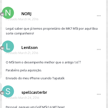
NORJ
Postado
March 14, 2016
Legal saber que já temos proprietário de MK7 MSI por aqui! Boa
sorte companheiro!
Lenilson
Postado
March 21, 2016
O MSI tem o desempenho melhor que o antigo 1.6??
Parabéns pela aquisição.
Enviado do meu iPhone usando Tapatalk
spellcasterbr
Postado
March 24, 2016
Pessoal, peguei um Golf MSI 1.6 MT hoje!