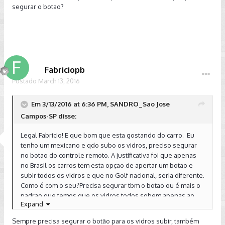
segurar o botao?
Fabriciopb
Postado
March 13, 2016
Em 3/13/2016 at 6:36 PM, SANDRO_Sao Jose
Campos-SP disse:
Legal Fabricio! E que bom que esta gostando do carro. Eu
tenho um mexicano e qdo subo os vidros, preciso segurar
no botao do controle remoto. A justificativa foi que apenas
no Brasil os carros tem esta opçao de apertar um botao e
subir todos os vidros e que no Golf nacional, seria diferente.
Como é com o seu?Precisa segurar tbm o botao ou é mais o
padrao que temos que os vidros todos sobem apenas ao
Expand
apertar uma vez, sempre precisar segurar o botao?
Sempre precisa segurar o botão para os vidros subir, também