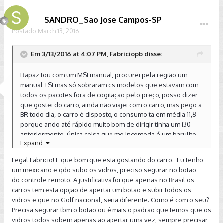
SANDRO_Sao Jose Campos-SP
Postado
March 13, 2016
Em 3/13/2016 at 4:07 PM, Fabriciopb disse:
Rapaz tou com um MSI manual, procurei pela região um
manual TSI mas só sobraram os modelos que estavam com
todos os pacotes fora de cogitação pelo preço, posso dizer
que gostei do carro, ainda não viajei com o carro, mas pego a
BR todo dia, o carro é disposto, o consumo ta em média 11,8
porque ando até rápido muito bom de dirigir tinha um i30
anteriormente, única coisa que me incomoda é um barulho
Expand
na mala segundo a ccs é o triângulo. Botei 150km/h até agora
pois não pegou os 1000km rodados ainda. Paguei R$
Legal Fabricio! E que bom que esta gostando do carro. Eu tenho
69,900.
um mexicano e qdo subo os vidros, preciso segurar no botao
do controle remoto. A justificativa foi que apenas no Brasil os
carros tem esta opçao de apertar um botao e subir todos os
vidros e que no Golf nacional, seria diferente. Como é com o seu?
Precisa segurar tbm o botao ou é mais o padrao que temos que os
vidros todos sobem apenas ao apertar uma vez, sempre precisar