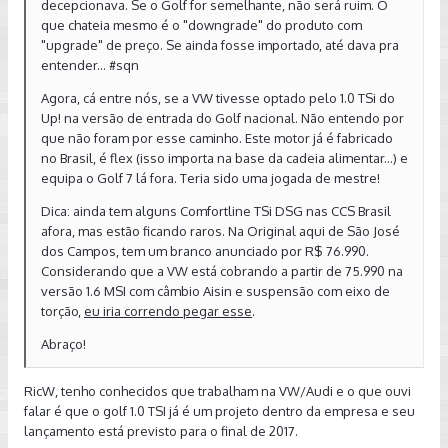
decepcionava. Se o Golf for semelhante, não será ruim. O
que chateia mesmo é o "downgrade" do produto com
"upgrade" de preço. Se ainda fosse importado, até dava pra
entender... #sqn
Agora, cá entre nós, se a VW tivesse optado pelo 1.0 TSi do
Up! na versão de entrada do Golf nacional. Não entendo por
que não foram por esse caminho. Este motor já é fabricado
no Brasil, é flex (isso importa na base da cadeia alimentar...) e
equipa o Golf 7 lá fora. Teria sido uma jogada de mestre!
Dica: ainda tem alguns Comfortline TSi DSG nas CCS Brasil
afora, mas estão ficando raros. Na Original aqui de São José
dos Campos, tem um branco anunciado por R$ 76.990.
Considerando que a VW está cobrando a partir de 75.990 na
versão 1.6 MSI com câmbio Aisin e suspensão com eixo de
torção,
eu iria correndo pegar esse
.
Abraço!
RicW, tenho conhecidos que trabalham na VW/Audi e o que ouvi
falar é que o golf 1.0 TSI já é um projeto dentro da empresa e seu
lançamento está previsto para o final de 2017.