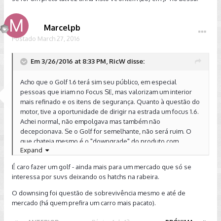
Marcelpb
Postado
March 27, 2016
Em 3/26/2016 at 8:33 PM, RicW disse:
Acho que o Golf 1.6 terá sim seu público, em especial
pessoas que iriam no Focus SE, mas valorizam um interior
mais refinado e os itens de segurança. Quanto à questão do
motor, tive a oportunidade de dirigir na estrada um focus 1.6.
Achei normal, não empolgava mas também não
decepcionava. Se o Golf for semelhante, não será ruim. O
que chateia mesmo é o "downgrade" do produto com
Expand
"upgrade" de preço. Se ainda fosse importado, até dava pra
entender... #sqn
É caro fazer um golf - ainda mais para um mercado que só se
interessa por suvs deixando os hatchs na rabeira.
Agora, cá entre nós, se a VW tivesse optado pelo 1.0 TSi do
Up! na versão de entrada do Golf nacional. Não entendo por
O downsing foi questão de sobrevivência mesmo e até de
que não foram por esse caminho. Este motor já é fabricado
mercado (há quem prefira um carro mais pacato).
no Brasil, é flex (isso importa na base da cadeia alimentar...) e
equipa o Golf 7 lá fora. Teria sido uma jogada de mestre!