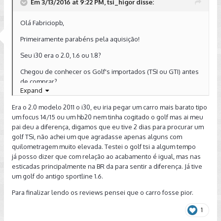
Em 3/13/2016 at 9:22 PM, tsi_higor disse:
Olá Fabriciopb,
Primeiramente parabéns pela aquisição!
Seu i30 era o 2.0, 1.6 ou 1.8?
Chegou de conhecer os Golf's importados (TSI ou GTI) antes
de comprar?
Expand
Eu acho uma besteira da VW não ter lançado o 1.0 TSI mas
Era o 2.0 modelo 2011 o i30, eu iria pegar um carro mais barato tipo
enfim bom saber que você esta gostando do carro.
um focus 14/15 ou um hb20 nem tinha cogitado o golf mas ai meu
pai deu a diferença, digamos que eu tive 2 dias para procurar um
golf TSi, não achei um que agradasse apenas alguns com
quilometragem muito elevada. Testei o golf tsi a algum tempo
já posso dizer que com relação ao acabamento é igual, mas nas
esticadas principalmente na BR da para sentir a diferença. Já tive
um golf do antigo sportline 1.6.
Para finalizar lendo os reviews pensei que o carro fosse pior.
1