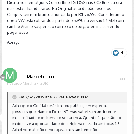
Dica: ainda tem alguns Comfortline TSi DSG nas CCS Brasil afora,
mas estão ficando raros. Na Original aqui de São José dos
Campos, tem um branco anunciado por R$ 76.990. Considerando
que a VW está cobrando a partir de 75.990 na versão 1.6 MSI com
câmbio Aisin e suspensão com eixo de torção,
eu iria correndo
pegar esse
.
Abraço!
4
Marcelo_cn
Postado
March 27, 2016
Em 3/26/2016 at 8:33 PM, RicW disse:
Acho que o Golf 1.6 terá sim seu público, em especial
pessoas que iriam no Focus SE, mas valorizam um interior
mais refinado e os itens de segurança. Quanto à questão do
motor, tive a oportunidade de dirigir na estrada um focus 1.6.
Achei normal, não empolgava mas também não