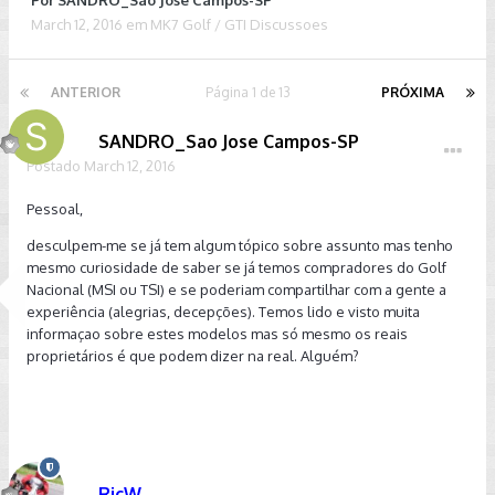
Por
SANDRO_Sao Jose Campos-SP
March 12, 2016
em
MK7 Golf / GTI Discussoes
ANTERIOR
Página 1 de 13
PRÓXIMA
SANDRO_Sao Jose Campos-SP
Postado
March 12, 2016
Pessoal,
desculpem-me se já tem algum tópico sobre assunto mas tenho
mesmo curiosidade de saber se já temos compradores do Golf
Nacional (MSI ou TSI) e se poderiam compartilhar com a gente a
experiência (alegrias, decepções). Temos lido e visto muita
informaçao sobre estes modelos mas só mesmo os reais
proprietários é que podem dizer na real. Alguém?
RicW