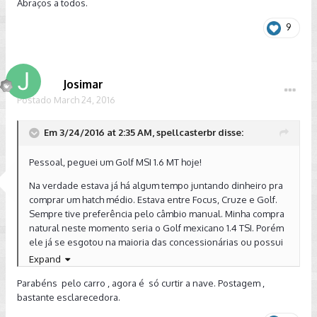
Abraços a todos.
9
Josimar
Postado
March 24, 2016
Em 3/24/2016 at 2:35 AM, spellcasterbr disse:
Pessoal, peguei um Golf MSI 1.6 MT hoje!
Na verdade estava já há algum tempo juntando dinheiro pra
comprar um hatch médio. Estava entre Focus, Cruze e Golf.
Sempre tive preferência pelo câmbio manual. Minha compra
natural neste momento seria o Golf mexicano 1.4 TSI. Porém
ele já se esgotou na maioria das concessionárias ou possui
pacotes que ficam fora do meu orçamento.
Expand
O cruze eu acabei descartando, apesar de ter gostado de
Parabéns pelo carro , agora é só curtir a nave. Postagem ,
fazer o TD, porque ele vai ficar defasado em breve e achei
bastante esclarecedora.
ele demasiado comprido pra minha pequena garagem.