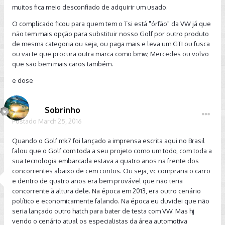
muitos fica meio desconfiado de adquirir um usado.
O complicado ficou para quem tem o Tsi está "órfão" da VW já que
não tem mais opção para substituir nosso Golf por outro produto
de mesma categoria ou seja, ou paga mais e leva um GTI ou fusca
ou vai te que procura outra marca como bmw, Mercedes ou volvo
que são bem mais caros também.
e dose
Sobrinho
Postado
March 25, 2016
Quando o Golf mk7 foi lançado a imprensa escrita aqui no Brasil
falou que o Golf com toda a seu projeto como um todo, com toda a
sua tecnologia embarcada estava a quatro anos na frente dos
concorrentes abaixo de cem contos. Ou seja, vc compraria o carro
e dentro de quatro anos era bem provável que não teria
concorrente à altura dele. Na época em 2013, era outro cenário
político e economicamente falando. Na época eu duvidei que não
seria lançado outro hatch para bater de testa com VW. Mas hj
vendo o cenário atual os especialistas da área automotiva