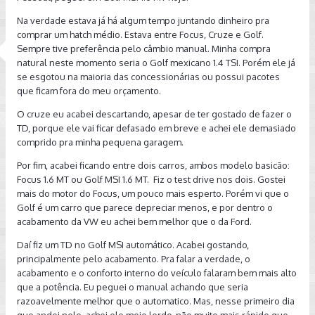
Na verdade estava já há algum tempo juntando dinheiro pra
comprar um hatch médio. Estava entre Focus, Cruze e Golf.
Sempre tive preferência pelo câmbio manual. Minha compra
natural neste momento seria o Golf mexicano 1.4 TSI. Porém ele já
se esgotou na maioria das concessionárias ou possui pacotes
que ficam fora do meu orçamento.
O cruze eu acabei descartando, apesar de ter gostado de fazer o
TD, porque ele vai ficar defasado em breve e achei ele demasiado
comprido pra minha pequena garagem.
Por fim, acabei ficando entre dois carros, ambos modelo basicão:
Focus 1.6 MT ou Golf MSI 1.6 MT. Fiz o test drive nos dois. Gostei
mais do motor do Focus, um pouco mais esperto. Porém vi que o
Golf é um carro que parece depreciar menos, e por dentro o
acabamento da VW eu achei bem melhor que o da Ford.
Daí fiz um TD no Golf MSI automático. Acabei gostando,
principalmente pelo acabamento. Pra falar a verdade, o
acabamento e o conforto interno do veículo falaram bem mais alto
que a potência. Eu peguei o manual achando que seria
razoavelmente melhor que o automatico. Mas, nesse primeiro dia