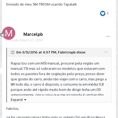
Enviado de meu SM-T805M usando Tapatalk
1
Marcelpb
Postado
March 27, 2016
Em 3/13/2016 at 4:07 PM, Fabriciopb disse:
Rapaz tou com um MSI manual, procurei pela região um
manual TSI mas só sobraram os modelos que estavam com
todos os pacotes fora de cogitação pelo preço, posso dizer
que gostei do carro, ainda não viajei com o carro, mas pego a
BR todo dia, o carro é disposto, o consumo ta em média 11,8
porque ando até rápido muito bom de dirigir tinha um i30
anteriormente, única coisa que me incomoda é um barulho
Expand
na mala segundo a ccs é o triângulo. Botei 150km/h até agora
pois não pegou os 1000km rodados ainda. Paguei R$
Fabrício,
69,900.
se for um preto talvez tinha visto vc ontem (26) em JP no Bessa.