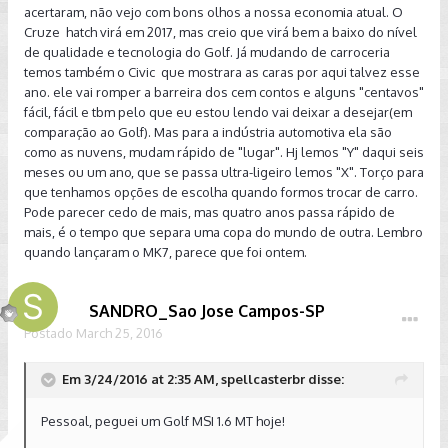
acertaram, não vejo com bons olhos a nossa economia atual. O
Cruze hatch virá em 2017, mas creio que virá bem a baixo do nível
de qualidade e tecnologia do Golf. Já mudando de carroceria
temos também o Civic que mostrara as caras por aqui talvez esse
ano. ele vai romper a barreira dos cem contos e alguns "centavos"
fácil, fácil e tbm pelo que eu estou lendo vai deixar a desejar(em
comparação ao Golf). Mas para a indústria automotiva ela são
como as nuvens, mudam rápido de "lugar". Hj lemos "Y" daqui seis
meses ou um ano, que se passa ultra-ligeiro lemos "X". Torço para
que tenhamos opções de escolha quando formos trocar de carro.
Pode parecer cedo de mais, mas quatro anos passa rápido de
mais, é o tempo que separa uma copa do mundo de outra. Lembro
quando lançaram o MK7, parece que foi ontem.
SANDRO_Sao Jose Campos-SP
Postado
March 25, 2016
Em 3/24/2016 at 2:35 AM, spellcasterbr disse:
Pessoal, peguei um Golf MSI 1.6 MT hoje!