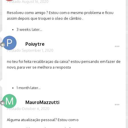
Postado
August 16, 2020
Resolveu como amigo ? Estou com o mesmo problema e ficou
assim depois que troquei o oleo de câmbio .
3 weeks later...
Poiuytre
Postado
September 1, 2020
no teu foi feita recalibraçao da caixa? estou pensando em fazer de
novo, para ver se melhora a resposta
1 month later...
MauroMazzutti
Postado
October 6, 2020
Alguma atualização pessoal? Estou com o