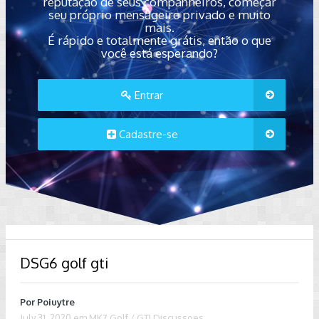
reputação de seus companheiros, começar
seu próprio mensageiro privado e muito
mais.
É rápido e totalmente grátis, então o que
você está esperando?
Entrar
Cadastre-se
DSG6 golf gti
Por
Poiuytre
July 31, 2020
em
MK7 Golf / GTI Discussoes