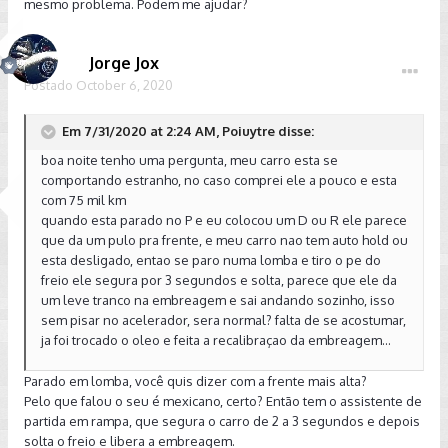
mesmo problema. Podem me ajudar?
Jorge Jox
Postado
October 6, 2020
Em 7/31/2020 at 2:24 AM, Poiuytre disse:
boa noite tenho uma pergunta, meu carro esta se
comportando estranho, no caso comprei ele a pouco e esta
com 75 mil km
quando esta parado no P e eu colocou um D ou R ele parece
que da um pulo pra frente, e meu carro nao tem auto hold ou
esta desligado, entao se paro numa lomba e tiro o pe do
freio ele segura por 3 segundos e solta, parece que ele da
um leve tranco na embreagem e sai andando sozinho, isso
sem pisar no acelerador, sera normal? falta de se acostumar,
ja foi trocado o oleo e feita a recalibraçao da embreagem...
Parado em lomba, você quis dizer com a frente mais alta?
Pelo que falou o seu é mexicano, certo? Então tem o assistente de
partida em rampa, que segura o carro de 2 a 3 segundos e depois
solta o freio e libera a embreagem.