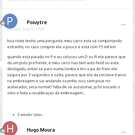
Poiuytre
Postado
July 31, 2020
boa noite tenho uma pergunta, meu carro esta se comportando
estranho, no caso comprei ele a pouco e esta com 75 mil km
quando esta parado no P e eu colocou um D ou R ele parece que
da um pulo pra frente, e meu carro nao tem auto hold ou esta
desligado, entao se paro numa lomba e tiro o pe do freio ele
segura por 3 segundos e solta, parece que ele da um leve tranco
na embreagem e sai andando sozinho, isso sem pisar no
acelerador, sera normal? falta de se acostumar, ja foi trocado o
oleo e feita a recalibraçao da embreagem...
3 weeks later...
Hugo Moura