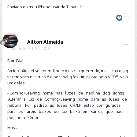
Enviado do meu iPhone usando Tapatalk
1
Ailton Almeida
Postado
March 20, 2016
Bom Dia!
Amigo, não sei se entendi bem o q vc ta querendo, mas acho q o q
vc tem visto nas ruas é o pessoal q fez um ajuste pelo VCDS, veja
um deles:
- Coming/Leaving home nas luzes de neblina (fog lights)
Alterar a luz de Coming/Leaving home para as luzes de
neblina. Por padrão as luzes CH/LH estão configuradas
para os faróis baixos ou luz baixa em carros que não
possuem xênon.
Mas ...