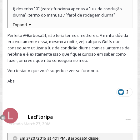
1) desenho "0" (zero): funciona apenas a "luz de condução
diurna" (termo do manual) / "farol de rodagem diurna"
(termo do Denatran)
Expand
2) desenho AUTO: com claridade permanece aceso a "luz de
Perfeito
@Barbosa51
, não teria termos melhores. A minha dúvida
condução diurna" e no escuro o "farol baixo" / "farol de luz
era exatamente essa, mesmo à noite, vejo alguns Golfs que
baixa" (Denatran)
conseguem utilizar a luz de condição diurna com as lanternas de
neblina e é exatamente isso que fiquei curioso em saber como
3) desenho de duas luzes opostas: dia ou noite, acende as
fazer, uma vez que não conseguia no meu.
"lanternas de posição" (Denatran) (conhecido como lanterna
ou farolete)
Vou testar o que você sugeriu e ver se funciona.
4) desenho de um farol iluminando para baixo: "farol de luz
Abs
baixa"
2
Acho que o amigo deve ligar a "lanterna de posição" - item 3
e puxar o seletor.
Importante lembrar que o Golf NÃO POSSUI FARÓIS DE
LacFloripa
MILHA, só FARÓIS DE NEBLINA (aquele mais embaixo do para-
choques).
Postado
March 23, 2016
Fonte dos termos técnicos:
Em 3/20/2016 at 4:11 PM, Barbosa51 disse:
http://www.denatran.gov.br/download/resolucoes/resoluca