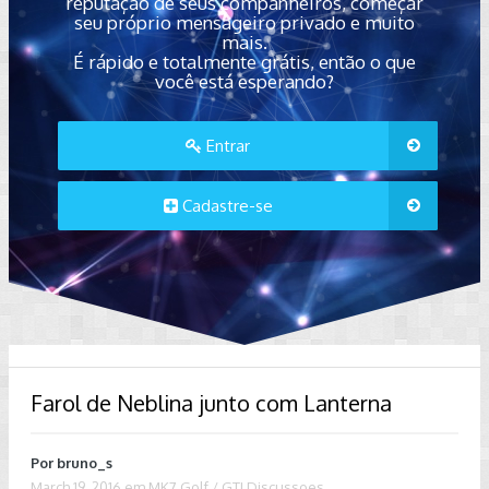
reputação de seus companheiros, começar
seu próprio mensageiro privado e muito
mais.
É rápido e totalmente grátis, então o que
você está esperando?
Entrar
Cadastre-se
Farol de Neblina junto com Lanterna
Por
bruno_s
March 19, 2016
em
MK7 Golf / GTI Discussoes