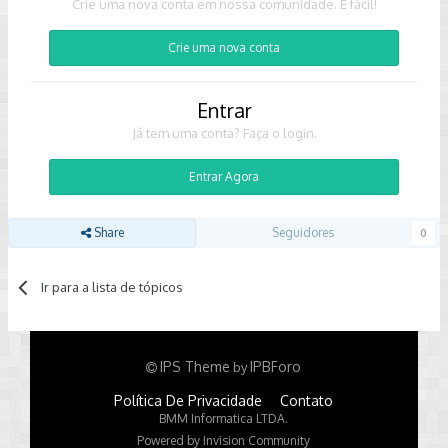
Crie uma nova conta em nossa comunidade. É fácil!
Crie uma nova conta
Entrar
Já tem uma conta? Faça o login.
Entrar Agora
Share
Seguidores
0
Ir para a lista de tópicos
IPS Theme
IPBForo
by
Política De Privacidade
Contato
BMM Informatica LTDA.
Powered by Invision Community