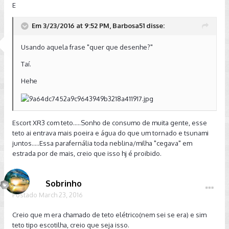
E
Em 3/23/2016 at 9:52 PM, Barbosa51 disse:
Usando aquela frase "quer que desenhe?"
Taí.
Hehe
Escort XR3 com teto.....Sonho de consumo de muita gente, esse
teto ai entrava mais poeira e água do que um tornado e tsunami
juntos.....Essa parafernália toda neblina/milha "cegava" em
estrada por de mais, creio que isso hj é proibido.
Sobrinho
Postado
March 23, 2016
Creio que m era chamado de teto elétrico(nem sei se era) e sim
teto tipo escotilha, creio que seja isso.