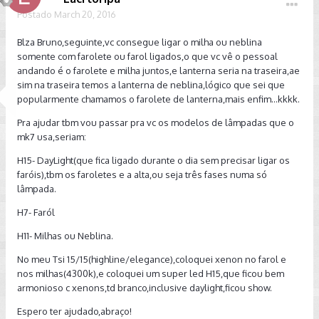
Postado
March 20, 2016
Blza Bruno,seguinte,vc consegue ligar o milha ou neblina
somente com farolete ou farol ligados,o que vc vê o pessoal
andando é o farolete e milha juntos,e lanterna seria na traseira,ae
sim na traseira temos a lanterna de neblina,lógico que sei que
popularmente chamamos o farolete de lanterna,mais enfim...kkkk.
Pra ajudar tbm vou passar pra vc os modelos de lâmpadas que o
mk7 usa,seriam:
H15- DayLight(que fica ligado durante o dia sem precisar ligar os
faróis),tbm os faroletes e a alta,ou seja três fases numa só
lâmpada.
H7- Faról
H11- Milhas ou Neblina.
No meu Tsi 15/15(highline/elegance),coloquei xenon no farol e
nos milhas(4300k),e coloquei um super led H15,que ficou bem
armonioso c xenons,td branco,inclusive daylight,ficou show.
Espero ter ajudado,abraço!