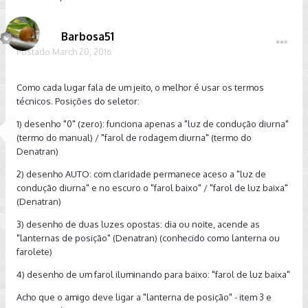
Barbosa51
Postado
March 20, 2016
Como cada lugar fala de um jeito, o melhor é usar os termos
técnicos. Posições do seletor:
1) desenho "0" (zero): funciona apenas a "luz de condução diurna"
(termo do manual) / "farol de rodagem diurna" (termo do
Denatran)
2) desenho AUTO: com claridade permanece aceso a "luz de
condução diurna" e no escuro o "farol baixo" / "farol de luz baixa"
(Denatran)
3) desenho de duas luzes opostas: dia ou noite, acende as
"lanternas de posição" (Denatran) (conhecido como lanterna ou
farolete)
4) desenho de um farol iluminando para baixo: "farol de luz baixa"
Acho que o amigo deve ligar a "lanterna de posição" - item 3 e