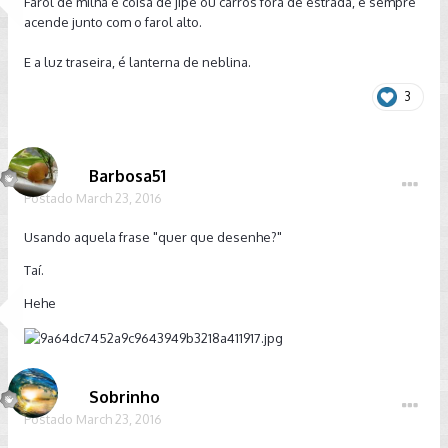
Farol de milha é coisa de jipe ou carros fora de estrada, e sempre
acende junto com o farol alto.
E a luz traseira, é lanterna de neblina.
3
Barbosa51
Postado
March 23, 2016
Usando aquela frase "quer que desenhe?"
Taí.
Hehe
Sobrinho
Postado
March 23, 2016