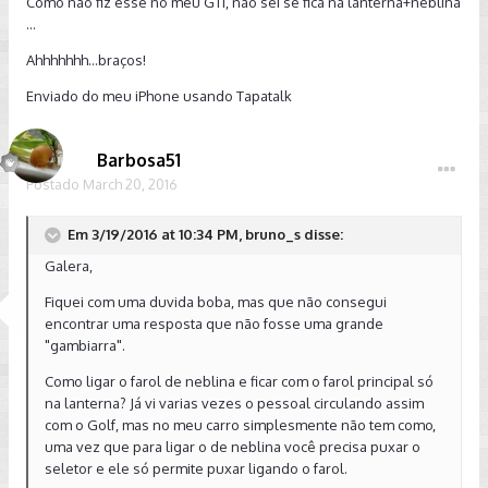
Como não fiz esse no meu GTi, não sei se fica na lanterna+neblina
...
Ahhhhhhh...braços!
Enviado do meu iPhone usando Tapatalk
Barbosa51
Postado
March 20, 2016
Em 3/19/2016 at 10:34 PM, bruno_s disse:
Galera,
Fiquei com uma duvida boba, mas que não consegui
encontrar uma resposta que não fosse uma grande
"gambiarra".
Como ligar o farol de neblina e ficar com o farol principal só
na lanterna? Já vi varias vezes o pessoal circulando assim
com o Golf, mas no meu carro simplesmente não tem como,
uma vez que para ligar o de neblina você precisa puxar o
seletor e ele só permite puxar ligando o farol.