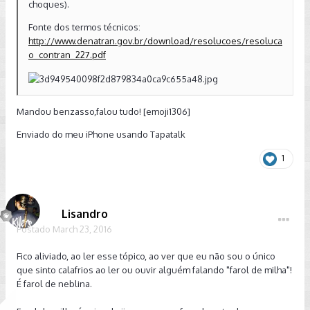
choques).
Fonte dos termos técnicos:
http://www.denatran.gov.br/download/resolucoes/resoluca
o_contran_227.pdf
Mandou benzasso,falou tudo! [emoji1306]
Enviado do meu iPhone usando Tapatalk
1
Lisandro
Postado
March 23, 2016
Fico aliviado, ao ler esse tópico, ao ver que eu não sou o único
que sinto calafrios ao ler ou ouvir alguém falando "farol de milha"!
É farol de neblina.