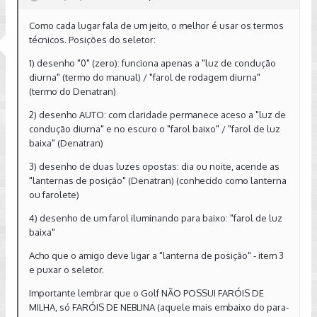
o_contran_227.pdf
Como cada lugar fala de um jeito, o melhor é usar os termos
técnicos. Posições do seletor:
1) desenho "0" (zero): funciona apenas a "luz de condução
diurna" (termo do manual) / "farol de rodagem diurna"
(termo do Denatran)
2) desenho AUTO: com claridade permanece aceso a "luz de
condução diurna" e no escuro o "farol baixo" / "farol de luz
baixa" (Denatran)
3) desenho de duas luzes opostas: dia ou noite, acende as
"lanternas de posição" (Denatran) (conhecido como lanterna
ou farolete)
4) desenho de um farol iluminando para baixo: "farol de luz
baixa"
Acho que o amigo deve ligar a "lanterna de posição" - item 3
e puxar o seletor.
Importante lembrar que o Golf NÃO POSSUI FARÓIS DE
MILHA, só FARÓIS DE NEBLINA (aquele mais embaixo do para-