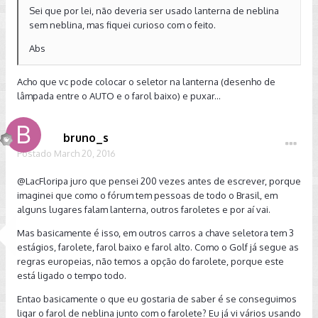
Sei que por lei, não deveria ser usado lanterna de neblina
sem neblina, mas fiquei curioso com o feito.
Abs
Acho que vc pode colocar o seletor na lanterna (desenho de
lâmpada entre o AUTO e o farol baixo) e puxar...
bruno_s
Postado
March 20, 2016
@LacFloripa
juro que pensei 200 vezes antes de escrever, porque
imaginei que como o fórum tem pessoas de todo o Brasil, em
alguns lugares falam lanterna, outros faroletes e por aí vai.
Mas basicamente é isso, em outros carros a chave seletora tem 3
estágios, farolete, farol baixo e farol alto. Como o Golf já segue as
regras europeias, não temos a opção do farolete, porque este
está ligado o tempo todo.
Entao basicamente o que eu gostaria de saber é se conseguimos
ligar o farol de neblina junto com o farolete? Eu já vi vários usando