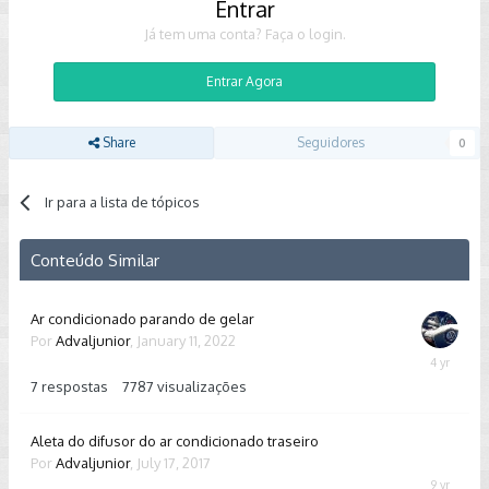
Entrar
Já tem uma conta? Faça o login.
Entrar Agora
Share
Seguidores
0
Ir para a lista de tópicos
Conteúdo Similar
Ar condicionado parando de gelar
Por
Advaljunior
,
January 11, 2022
January
12,
7
respostas
7787
visualizações
2022
Aleta do difusor do ar condicionado traseiro
Por
Advaljunior
,
July 17, 2017
July