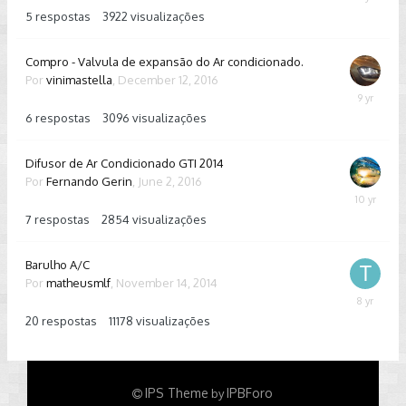
19,
5
respostas
3922
visualizações
2017
Compro - Valvula de expansão do Ar condicionado.
Por
vinimastella
,
December 12, 2016
Decembe
13,
6
respostas
3096
visualizações
2016
Difusor de Ar Condicionado GTI 2014
Por
Fernando Gerin
,
June 2, 2016
June
3,
7
respostas
2854
visualizações
2016
Barulho A/C
Por
matheusmlf
,
November 14, 2014
January
9,
20
respostas
11178
visualizações
2018
IPS Theme
IPBForo
by