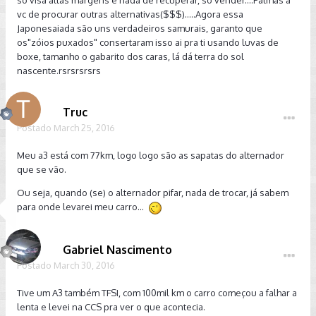
tinha trocado no passado.
vc de procurar outras alternativas($$$).....Agora essa
Japonesaiada são uns verdadeiros samurais, garanto que
Levei na CSS, e depois de algumas horas de averiguação,
os"zóios puxados" consertaram isso ai pra ti usando luvas de
concluíram que o problem era a ventoinha do AC, peça que
boxe, tamanho o gabarito dos caras, lá dá terra do sol
teria que ser trocada a um preço de R$ 6.000, sem contar a
nascente.rsrsrsrsrs
mão de obra (que deve ser pouco, pois a troca é simples e
rápida). Felizmente, eles não tinham a peça (não precisei
dizer a eles que não faria a troca).
Truc
Procurei um desmanche, e achei a peça por R$600 à vista.
Postado
March 25, 2016
Mas ainda não estava satisfeito. I felt I could do better than
that.
Meu a3 está com 77km, logo logo são as sapatas do alternador
que se vão.
Levei para os meus amigos japoneses da Elétrica São
José em Pinheiros (aposto que vários colegas aqui
Ou seja, quando (se) o alternador pifar, nada de trocar, já sabem
conhecem). Abriram a ventoinha, e viram que as sapatas
para onde levarei meu carro...
(peças de contato com o rotor magnético) estavam
totalmente gastas. Trocaram as sapatas, deram uma limpada
e azeitada, e por R$ 200 eu estava com o AC funcionando a
Gabriel Nascimento
100% de novo. A 1/31 avos do preço que eu teria gasto na
Postado
March 30, 2016
CSS (6.000 + 200 de 1 hora de MO).
Tive um A3 também TFSI, com 100mil km o carro começou a falhar a
Fiquei muito feliz com a história, não só pelo dinheiro salvo,
lenta e levei na CCS pra ver o que acontecia.
mas pelo sempre gratificante ato de consertar uma máquina,