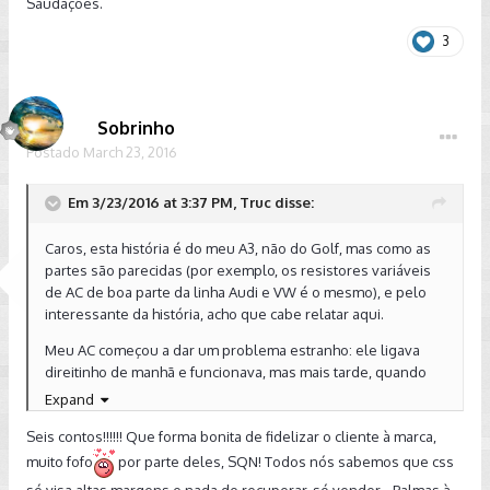
Saudações.
3
Sobrinho
Postado
March 23, 2016
Em 3/23/2016 at 3:37 PM, Truc disse:
Caros, esta história é do meu A3, não do Golf, mas como as
partes são parecidas (por exemplo, os resistores variáveis
de AC de boa parte da linha Audi e VW é o mesmo), e pelo
interessante da história, acho que cabe relatar aqui.
Meu AC começou a dar um problema estranho: ele ligava
direitinho de manhã e funcionava, mas mais tarde, quando
eu saía do carro e retornava o AC não ligava; andava suando
Expand
um pouco, e de repente ele voltava a funcionar, e não parava
Seis contos!!!!!! Que forma bonita de fidelizar o cliente à marca,
mais, até a próxima parada do motor. Parecia problema de
mau contato, mas se fosse, o AC ligaria e desligaria
muito fofo
por parte deles, SQN! Todos nós sabemos que css
aleatoriamente, sem padrão. O resistor não era, pois eu já
só visa altas margens e nada de recuperar, só vender....Palmas à