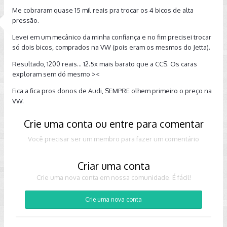
para mim muito mais grandioso que uma simples troca. E
Me cobraram quase 15 mil reais pra trocar os 4 bicos de alta
mostra como está ficando difícil fazer consertos nas CSS.
pressão.
Desculpem por alugá-los com esta história.
Levei em um mecânico da minha confiança e no fim precisei trocar
só dois bicos, comprados na VW (pois eram os mesmos do Jetta).
Resultado, 1200 reais... 12.5x mais barato que a CCS. Os caras
exploram sem dó mesmo ><
Fica a fica pros donos de Audi, SEMPRE olhem primeiro o preço na
VW.
Crie uma conta ou entre para comentar
Você precisar ser um membro para fazer um comentário
Criar uma conta
Crie uma nova conta em nossa comunidade. É fácil!
Crie uma nova conta