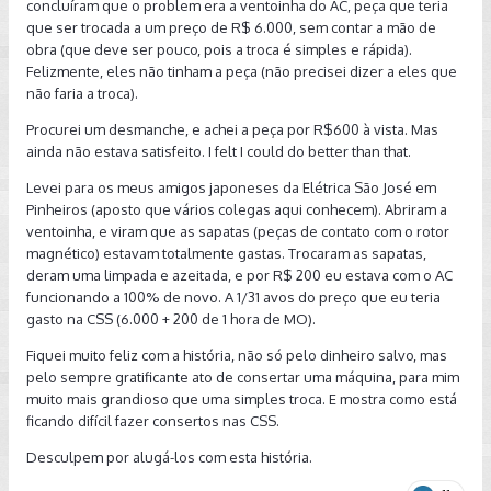
concluíram que o problem era a ventoinha do AC, peça que teria
que ser trocada a um preço de R$ 6.000, sem contar a mão de
obra (que deve ser pouco, pois a troca é simples e rápida).
Felizmente, eles não tinham a peça (não precisei dizer a eles que
não faria a troca).
Procurei um desmanche, e achei a peça por R$600 à vista. Mas
ainda não estava satisfeito. I felt I could do better than that.
Levei para os meus amigos japoneses da Elétrica São José em
Pinheiros (aposto que vários colegas aqui conhecem). Abriram a
ventoinha, e viram que as sapatas (peças de contato com o rotor
magnético) estavam totalmente gastas. Trocaram as sapatas,
deram uma limpada e azeitada, e por R$ 200 eu estava com o AC
funcionando a 100% de novo. A 1/31 avos do preço que eu teria
gasto na CSS (6.000 + 200 de 1 hora de MO).
Fiquei muito feliz com a história, não só pelo dinheiro salvo, mas
pelo sempre gratificante ato de consertar uma máquina, para mim
muito mais grandioso que uma simples troca. E mostra como está
ficando difícil fazer consertos nas CSS.
Desculpem por alugá-los com esta história.