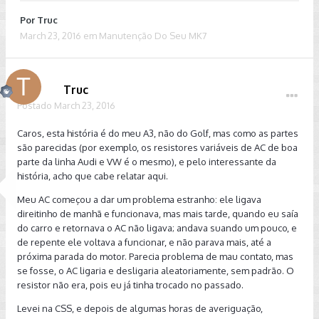
Por
Truc
March 23, 2016
em
Manutenção Do Seu MK7
Truc
Postado
March 23, 2016
Caros, esta história é do meu A3, não do Golf, mas como as partes
são parecidas (por exemplo, os resistores variáveis de AC de boa
parte da linha Audi e VW é o mesmo), e pelo interessante da
história, acho que cabe relatar aqui.
Meu AC começou a dar um problema estranho: ele ligava
direitinho de manhã e funcionava, mas mais tarde, quando eu saía
do carro e retornava o AC não ligava; andava suando um pouco, e
de repente ele voltava a funcionar, e não parava mais, até a
próxima parada do motor. Parecia problema de mau contato, mas
se fosse, o AC ligaria e desligaria aleatoriamente, sem padrão. O
resistor não era, pois eu já tinha trocado no passado.
Levei na CSS, e depois de algumas horas de averiguação,