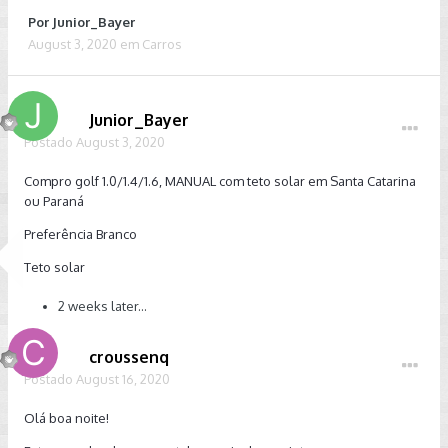
Por
Junior_Bayer
August 3, 2020
em
Carros
Junior_Bayer
Postado
August 3, 2020
Compro golf 1.0/1.4/1.6, MANUAL com teto solar em Santa Catarina
ou Paraná
Preferência Branco
Teto solar
2 weeks later...
croussenq
Postado
August 16, 2020
Olá boa noite!