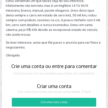
Estou vendendo um que talvez seja do seu interesse.
Infelizmente não tem teto, mas é um Highline 1.4 Tsi 14/15
mexicano, branco, manual, pacote elegance, único dono (que
deixa sempre o carro em estado de zero km), 50 mil km, rodou
sempre com podium, revisões na ccs, 4 pneus michelin com 5 mil
km, carro sem detalhes e nunca incomodou. Estou em santa
catarina, peço R$ 65k devido ao excepcional estado do veículo,
não aceito trocas.
Se tiver interesse, avise que lhe passo o anuncio para ver fotos e
negociarmos.
Obrigado.
Crie uma conta ou entre para comentar
Você precisar ser um membro para fazer um comentário
Criar uma conta
Crie uma nova conta em nossa comunidade. É fácil!
Crie uma nova conta