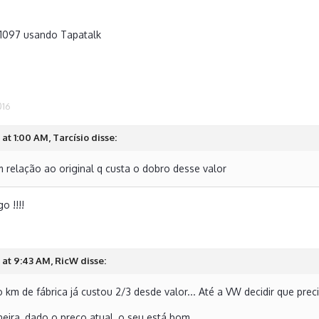
1097 usando Tapatalk
016
at 1:00 AM, Tarcísio disse:
 relação ao original q custa o dobro desse valor
o !!!!
at 9:43 AM, RicW disse:
 km de fábrica já custou 2/3 desde valor... Até a VW decidir que prec
eira, dado o preço atual, o seu está bom.