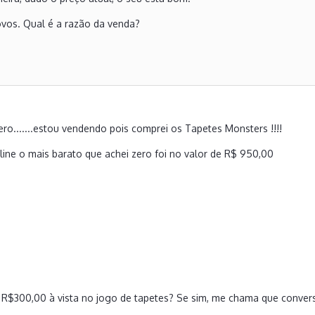
vos. Qual é a razão da venda?
 XT1097 usando Tapatalk
ero.......estou vendendo pois comprei os Tapetes Monsters !!!!
 line o mais barato que achei zero foi no valor de R$ 950,00
6
a R$300,00 à vista no jogo de tapetes? Se sim, me chama que conver