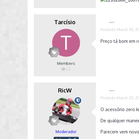
Tarcísio
Postado
March 30, 2
Preço tá bom em re
Members
22
RicW
Postado
March 30, 2
O acessório zero k
De qualquer maneir
Moderador
Parecem vem novos