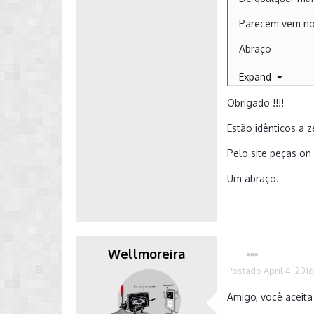
Parecem vem no
Abraço
Enviado de meu
Expand
Obrigado !!!!
Estão idênticos a z
Pelo site peças on
Um abraço.
Wellmoreira
Postado
April 4, 201
Amigo, você aceit