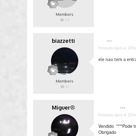
Members
69
biazzetti
Postado
April 4, 201
ele nao tem a entr
Members
41
Miguer®
Autor
Postado
April 4, 201
Vendido ****Pode tr
Obrigado