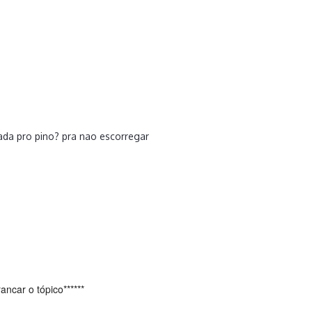
6
ada pro pino? pra nao escorregar
6
ancar o tópico******