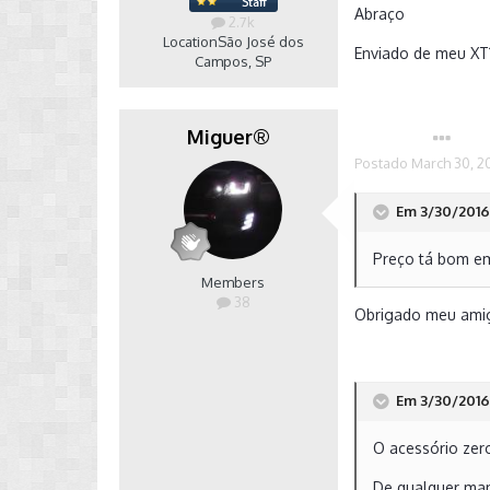
Abraço
2.7k
Location
São José dos
Enviado de meu XT
Campos, SP
Miguer®
Autor
Postado
March 30, 2
Em 3/30/2016 
Preço tá bom em
Members
38
Obrigado meu amig
Em 3/30/2016 
O acessório zero
De qualquer man