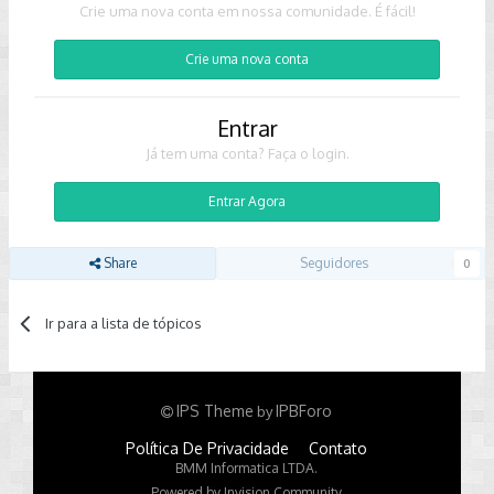
Crie uma nova conta em nossa comunidade. É fácil!
Crie uma nova conta
Entrar
Já tem uma conta? Faça o login.
Entrar Agora
Share
Seguidores
0
Ir para a lista de tópicos
IPS Theme
IPBForo
by
Política De Privacidade
Contato
BMM Informatica LTDA.
Powered by Invision Community