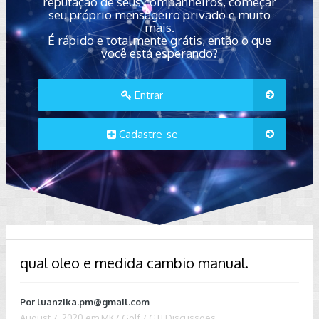
reputação de seus companheiros, começar
seu próprio mensageiro privado e muito
mais.
É rápido e totalmente grátis, então o que
você está esperando?
Entrar
Cadastre-se
qual oleo e medida cambio manual.
Por
luanzika.pm@gmail.com
August 7, 2020
em
MK7 Golf / GTI Discussoes