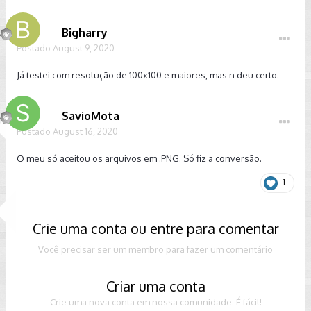
Bigharry
Postado
August 9, 2020
Já testei com resolução de 100x100 e maiores, mas n deu certo.
SavioMota
Postado
August 16, 2020
O meu só aceitou os arquivos em .PNG. Só fiz a conversão.
1
Crie uma conta ou entre para comentar
Você precisar ser um membro para fazer um comentário
Criar uma conta
Crie uma nova conta em nossa comunidade. É fácil!