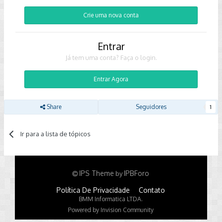
Crie uma nova conta
Entrar
Já tem uma conta? Faça o login.
Entrar Agora
Share
Seguidores
1
Ir para a lista de tópicos
IPS Theme
IPBForo
by
Política De Privacidade
Contato
BMM Informatica LTDA.
Powered by Invision Community