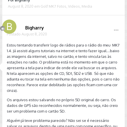
Por
Bigharry
August 8, 2020
em
Golf MK7 Fotos, Videos, Media
Bigharry
Postado
August 8, 2020
Estou tentando transferir logo de rádios para o rádio do meu MK7
1.4. Já assisti alguns tutoriais na internet e tento fazer igual....baixo
as imagens da internet, salvo no cartão, e tento vincula-las às
estações no radio. O problema está no momento em que o carro
apresenta a tela para indicar de onde ele vai buscar os arquivos.
N tela aparecem as opções de CD, SD1, SD2 e USB. Só que não
adianta eu tocar na tela em nenhuma das opções, pois o carro não
reconhece. Parece estar debilitado (as opções ficam com uma cor
cinza).
Os arquivos estou salvando no próprio SD original do carro. Os
dados de GPS são reconhecidos normalmente, ou seja, não creio
ser um problema com o cartão SD.
Alguém já teve problema parecido? Não sei se é necessário
salvar os arquivos dentro de uma pasta com nome específico, ou