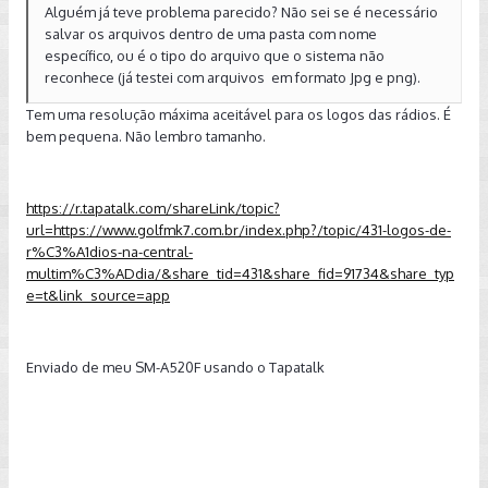
Alguém já teve problema parecido? Não sei se é necessário
salvar os arquivos dentro de uma pasta com nome
específico, ou é o tipo do arquivo que o sistema não
reconhece (já testei com arquivos em formato Jpg e png).
Tem uma resolução máxima aceitável para os logos das rádios. É
bem pequena. Não lembro tamanho.
https://r.tapatalk.com/shareLink/topic?
url=https://www.golfmk7.com.br/index.php?/topic/431-logos-de-
r%C3%A1dios-na-central-
multim%C3%ADdia/&share_tid=431&share_fid=91734&share_typ
e=t&link_source=app
Enviado de meu SM-A520F usando o Tapatalk