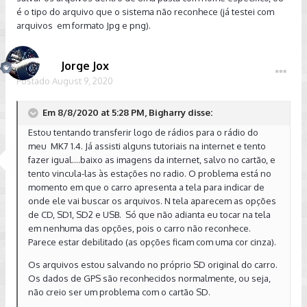
é o tipo do arquivo que o sistema não reconhece (já testei com
arquivos em formato Jpg e png).
Jorge Jox
Postado
August 9, 2020
Em 8/8/2020 at 5:28 PM, Bigharry disse:
Estou tentando transferir logo de rádios para o rádio do
meu MK7 1.4. Já assisti alguns tutoriais na internet e tento
fazer igual....baixo as imagens da internet, salvo no cartão, e
tento vincula-las às estações no radio. O problema está no
momento em que o carro apresenta a tela para indicar de
onde ele vai buscar os arquivos. N tela aparecem as opções
de CD, SD1, SD2 e USB. Só que não adianta eu tocar na tela
em nenhuma das opções, pois o carro não reconhece.
Parece estar debilitado (as opções ficam com uma cor cinza).
Os arquivos estou salvando no próprio SD original do carro.
Os dados de GPS são reconhecidos normalmente, ou seja,
não creio ser um problema com o cartão SD.