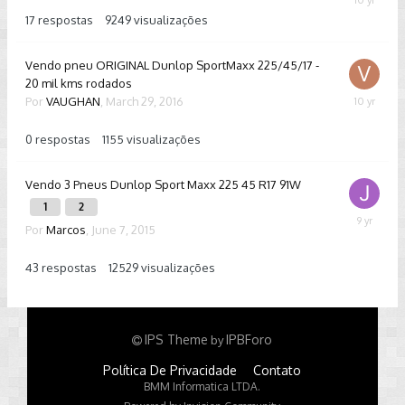
June
9,
17
respostas
9249
visualizações
2016
Vendo pneu ORIGINAL Dunlop SportMaxx 225/45/17 -
20 mil kms rodados
Por
VAUGHAN
,
March 29, 2016
March
29,
2016
0
respostas
1155
visualizações
Vendo 3 Pneus Dunlop Sport Maxx 225 45 R17 91W
1
2
Septembe
Por
Marcos
,
June 7, 2015
13,
2016
43
respostas
12529
visualizações
IPS Theme
IPBForo
by
Política De Privacidade
Contato
BMM Informatica LTDA.