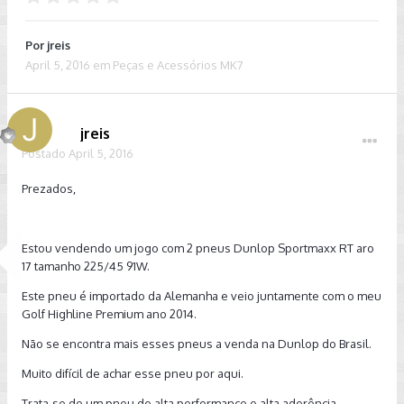
Por
jreis
April 5, 2016
em
Peças e Acessórios MK7
jreis
Postado
April 5, 2016
Prezados,
Estou vendendo um jogo com 2 pneus Dunlop Sportmaxx RT aro
17 tamanho 225/45 91W.
Este pneu é importado da Alemanha e veio juntamente com o meu
Golf Highline Premium ano 2014.
Não se encontra mais esses pneus a venda na Dunlop do Brasil.
Muito difícil de achar esse pneu por aqui.
Trata-se de um pneu de alta performance e alta aderência.