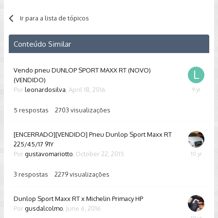
Ir para a lista de tópicos
Conteúdo Similar
Vendo pneu DUNLOP SPORT MAXX RT (NOVO)
(VENDIDO)
Por
leonardosilva
,
April 18, 2016
January
24,
2017
5
respostas
2703
visualizações
[ENCERRADO][VENDIDO] Pneu Dunlop Sport Maxx RT
225/45/17 91Y
Por
gustavomariotto
,
October 22, 2015
Novembe
25,
2015
3
respostas
2279
visualizações
Dunlop Sport Maxx RT x Michelin Primacy HP
Por
gusdalcolmo
,
June 6, 2016