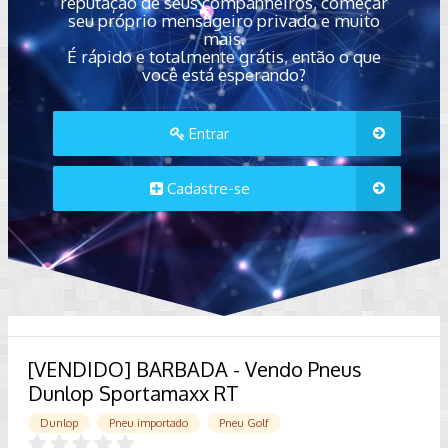
reputação de seus companheiros, começar
seu próprio mensageiro privado e muito
mais.
É rápido e totalmente grátis, então o que
você está esperando?
Entrar
Cadastre-se
[VENDIDO] BARBADA - Vendo Pneus
Dunlop Sportamaxx RT
Dunlop
Pneu importado
Pneu Golf