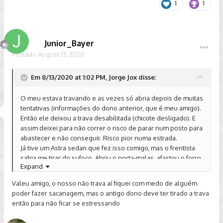
1
1
Junior_Bayer
Postado
August 13, 2020
Em 8/13/2020 at 1:02 PM, Jorge Jox disse:
O meu estava travando e as vezes só abria depois de muitas
tentativas (informações do dono anterior, que é meu amigo).
Então ele deixou a trava desabilitada (chicote desligado). E
assim deixei para não correr o risco de parar num posto para
abastecer e não conseguir. Risco pior numa estrada.
Já tive um Astra sedan que fez isso comigo, mas o frentista
sabia me tirar do sufoco. Abriu o porta-malas, afastou o forro
Expand
de carpete e a abriu manualmente. O Golf não dá para fazer
isso. Pelo menos eu não consegui ver o acesso por dentro.
Valeu amigo, o nosso não trava aí fiquei com medo de alguém
No início do ano custava umas 300 pratas uma trava nova.
poder fazer sacanagem, mas o antigo dono deve ter tirado a trava
Mas com o tempo desapeguei, deixei pra lá. Meu carro não é
então para não ficar se estressando
utilizado para trabalho e há dezenas de anos não ouço falar
em furto de gasolina.