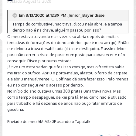
Postado
August 13, 2020
Em 8/13/2020 at 12:39 PM, Junior_Bayer disse:
Tampa do combustível não trava, clicou nela abre, e a tampa
dentro não é na chave, alguém passou por isso?
O meu estava travando e as vezes só abria depois de muitas
tentativas (informações do dono anterior, que é meu amigo). Então
ele deixou a trava desabilitada (chicote desligado). E assim deixei
para não correr o risco de parar num posto para abastecer e não
conseguir. Risco pior numa estrada.
Já tive um Astra sedan que fez isso comigo, mas o frentista sabia
me tirar do sufoco. Abriu o porta-malas, afastou o forro de carpete
e a abriu manualmente. O Golf não dá para fazer isso. Pelo menos
eu não consegui ver o acesso por dentro.
No início do ano custava umas 300 pratas uma trava nova. Mas
com o tempo desapeguei, deixei pra lá. Meu carro não é utilizado
para trabalho e há dezenas de anos não ouço falar em furto de
gasolina.
Enviado de meu SM-A520F usando o Tapatalk