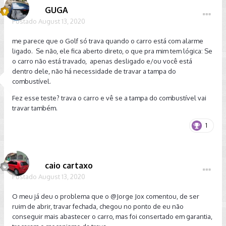
GUGA
Enviado de meu SM-A520F usando o Tapatalk
Postado
August 13, 2020
me parece que o Golf só trava quando o carro está com alarme
ligado. Se não, ele fica aberto direto, o que pra mim tem lógica: Se
o carro não está travado, apenas desligado e/ou você está
dentro dele, não há necessidade de travar a tampa do
combustível.
Fez esse teste? trava o carro e vê se a tampa do combustível vai
travar também.
1
caio cartaxo
Postado
August 13, 2020
O meu já deu o problema que o
@Jorge Jox
comentou, de ser
ruim de abrir, travar fechada, chegou no ponto de eu não
conseguir mais abastecer o carro, mas foi consertado em garantia,