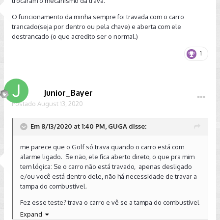
trocaram o mecanismo da trava.
O funcionamento da minha sempre foi travada com o carro
trancado(seja por dentro ou pela chave) e aberta com ele
destrancado (o que acredito ser o normal.)
1
Junior_Bayer
Postado
August 13, 2020
Em 8/13/2020 at 1:40 PM, GUGA disse:
me parece que o Golf só trava quando o carro está com
alarme ligado. Se não, ele fica aberto direto, o que pra mim
tem lógica: Se o carro não está travado, apenas desligado
e/ou você está dentro dele, não há necessidade de travar a
tampa do combustível.
Fez esse teste? trava o carro e vê se a tampa do combustível
vai travar também.
Expand