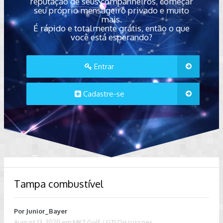
reputação de seus companheiros, começar
seu próprio mensageiro privado e muito
mais.
É rápido e totalmente grátis, então o que
você está esperando?
Entrar
Cadastre-se
Tampa combustível
Por
Junior_Bayer
August 13, 2020
em
MK7 Golf / GTI Discussoes