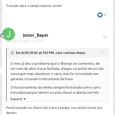
Travado abre a tampa mesmo assim
1
Junior_Bayer
Postado
August 13, 2020
Em 8/13/2020 at 1:52 PM, caio cartaxo disse:
O meu já deu o problema que o @Jorge Jox comentou, de
ser ruim de abrir, travar fechada, chegou no ponto de eu não
conseguir mais abastecer o carro, mas foi consertado em
garantia, trocaram o mecanismo da trava.
O funcionamento da minha sempre foi travada com o carro
trancado(seja por dentro ou pela chave) e aberta com ele
destrancado (o que acredito ser o normal.)
Expand
Poisé travado na chave não trava a tampa, vou testar travar por
dentro