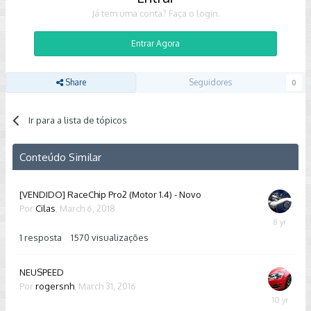
Já tem uma conta? Faça o login.
Entrar Agora
Share
Seguidores
0
Ir para a lista de tópicos
Conteúdo Similar
[VENDIDO] RaceChip Pro2 (Motor 1.4) - Novo
Por
Cilas
,
March 6, 2018
March
9,
1
resposta
1570
visualizações
2018
NEUSPEED
Por
rogersnh
,
March 31, 2016
March