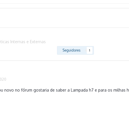
icas Internas e Externas
Seguidores
1
2020
u novo no fórum gostaria de saber a Lampada h7 e para os milhas h11 