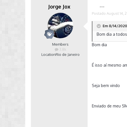
Jorge Jox
Postado
August 14, 
Em 8/14/2020 
Bom dia a todos 
Members
Bom dia
3.8k
Location
Rio de Janeiro
É isso aí mesmo a
Seja bem vindo
Enviado de meu S