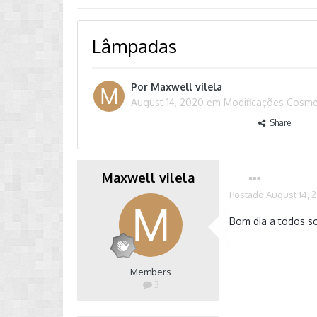
Lâmpadas
Por
Maxwell vilela
August 14, 2020
em
Modificações Cosmét
Share
Maxwell vilela
Postado
August 14, 
Bom dia a todos so
Members
3