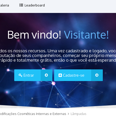
aleria
Leaderboard
Bem vindo!
Visitante!
dos os nossos recursos. Uma vez cadastrado e logado, você
 reputação de seus companheiros, começar seu próprio men
rápido e totalmente grátis, então o que você está esperan
Entrar
Cadastre-se
dificações Cosméticas Internas e Externas
Lâmpadas