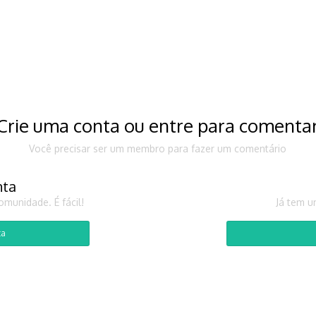
Crie uma conta ou entre para comenta
Você precisar ser um membro para fazer um comentário
nta
munidade. É fácil!
Já tem u
ta