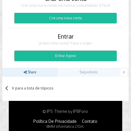
Crie uma nova conta em nossa comunidade. É fácil!
Crie uma nova conta
Entrar
Já tem uma conta? Faça o login.
Entrar Agora
Share
Seguidores
0
Ir para a lista de tópicos
IPS Theme
IPBForo
by
Política De Privacidade
Contato
BMM Informatica LTDA.