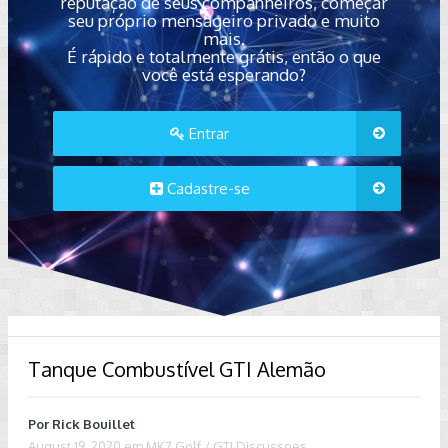
reputação de seus companheiros, começar
seu próprio mensageiro privado e muito
mais.
É rápido e totalmente grátis, então o que
você está esperando?
Entrar
Cadastre-se
Tanque Combustível GTI Alemão
Por
Rick Bouillet
August 19, 2020
em
MK7 Golf / GTI Discussoes