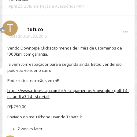
April 23, 2016
em
Peças e Acessórios MK7
tutuco
Postado
April 23, 2016
Vendo Downpipe Clickscap menos de 1 mês de uso(menos de
1000km) com garantia.
Já vem com espaçador para a segunda ainda. Estou vendendo
pois vou vender o carro.
Pode retirar em mãos em SP.
https://www.clickescap.com.br/escapamentos/downpipe-golf-1-4-
tsi-audi-a3-1-4-tsi-detail
R$ 750,00
Enviado do meu iPhone usando Tapatalk
2 weeks later...