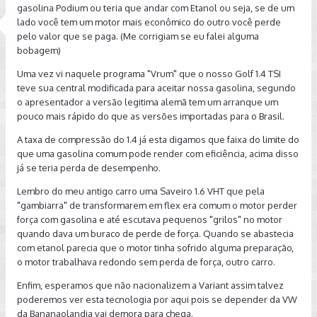
gasolina Podium ou teria que andar com Etanol ou seja, se de um
lado você tem um motor mais econômico do outro você perde
pelo valor que se paga. (Me corrigiam se eu falei alguma
bobagem)
Uma vez vi naquele programa "Vrum" que o nosso Golf 1.4 TSI
teve sua central modificada para aceitar nossa gasolina, segundo
o apresentador a versão legitima alemã tem um arranque um
pouco mais rápido do que as versões importadas para o Brasil.
A taxa de compressão do 1.4 já esta digamos que faixa do limite do
que uma gasolina comum pode render com eficiência, acima disso
já se teria perda de desempenho.
Lembro do meu antigo carro uma Saveiro 1.6 VHT que pela
"gambiarra" de transformarem em flex era comum o motor perder
força com gasolina e até escutava pequenos "grilos" no motor
quando dava um buraco de perde de força. Quando se abastecia
com etanol parecia que o motor tinha sofrido alguma preparação,
o motor trabalhava redondo sem perda de força, outro carro.
Enfim, esperamos que não nacionalizem a Variant assim talvez
poderemos ver esta tecnologia por aqui pois se depender da VW
da Bananaolandia vai demora para chega.