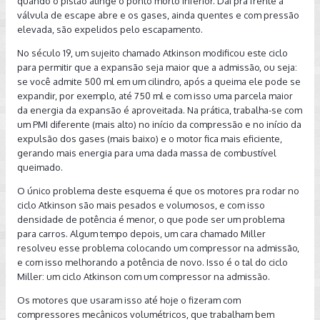
quando o pistão atinge o ponto morto inferior. Daí pra frente a
válvula de escape abre e os gases, ainda quentes e com pressão
elevada, são expelidos pelo escapamento.
No século 19, um sujeito chamado Atkinson modificou este ciclo
para permitir que a expansão seja maior que a admissão, ou seja:
se você admite 500 ml em um cilindro, após a queima ele pode se
expandir, por exemplo, até 750 ml e com isso uma parcela maior
da energia da expansão é aproveitada. Na prática, trabalha-se com
um PMI diferente (mais alto) no início da compressão e no início da
expulsão dos gases (mais baixo) e o motor fica mais eficiente,
gerando mais energia para uma dada massa de combustível
queimado.
O único problema deste esquema é que os motores pra rodar no
ciclo Atkinson são mais pesados e volumosos, e com isso
densidade de potência é menor, o que pode ser um problema
para carros. Algum tempo depois, um cara chamado Miller
resolveu esse problema colocando um compressor na admissão,
e com isso melhorando a potência de novo. Isso é o tal do ciclo
Miller: um ciclo Atkinson com um compressor na admissão.
Os motores que usaram isso até hoje o fizeram com
compressores mecânicos volumétricos, que trabalham bem