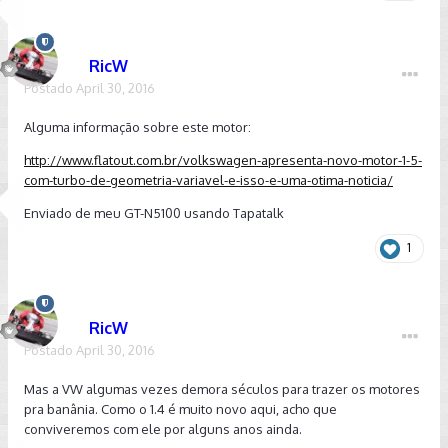
RicW
Postado
April 30, 2016
Alguma informação sobre este motor:
http://www.flatout.com.br/volkswagen-apresenta-novo-motor-1-5-
com-turbo-de-geometria-variavel-e-isso-e-uma-otima-noticia/
Enviado de meu GT-N5100 usando Tapatalk
1
RicW
Postado
April 30, 2016
Mas a VW algumas vezes demora séculos para trazer os motores
pra banânia. Como o 1.4 é muito novo aqui, acho que
conviveremos com ele por alguns anos ainda.