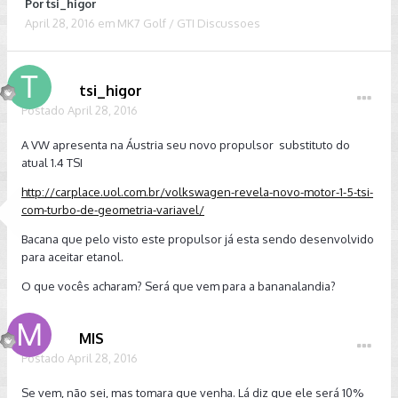
Por
tsi_higor
April 28, 2016
em
MK7 Golf / GTI Discussoes
tsi_higor
Postado
April 28, 2016
A VW apresenta na Áustria seu novo propulsor substituto do
atual 1.4 TSI
http://carplace.uol.com.br/volkswagen-revela-novo-motor-1-5-tsi-
com-turbo-de-geometria-variavel/
Bacana que pelo visto este propulsor já esta sendo desenvolvido
para aceitar etanol.
O que vocês acharam? Será que vem para a bananalandia?
MIS
Postado
April 28, 2016
Se vem, não sei, mas tomara que venha. Lá diz que ele será 10%