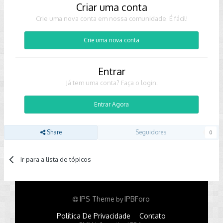
Criar uma conta
Crie uma nova conta em nossa comunidade. É fácil!
Crie uma nova conta
Entrar
Já tem uma conta? Faça o login.
Entrar Agora
Share
Seguidores
0
Ir para a lista de tópicos
IPS Theme
IPBForo
by
Política De Privacidade
Contato