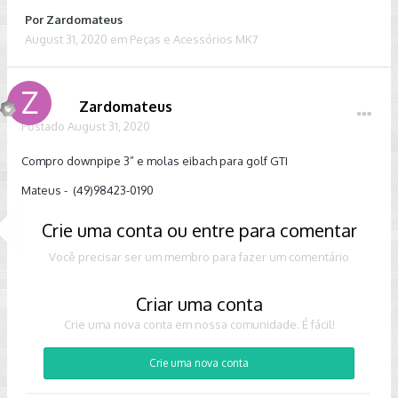
Por
Zardomateus
August 31, 2020
em
Peças e Acessórios MK7
Zardomateus
Postado
August 31, 2020
Compro downpipe 3” e molas eibach para golf GTI
Mateus - (49)98423-0190
Crie uma conta ou entre para comentar
Você precisar ser um membro para fazer um comentário
Criar uma conta
Crie uma nova conta em nossa comunidade. É fácil!
Crie uma nova conta