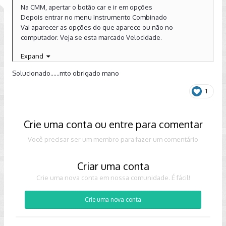
Na CMM, apertar o botão car e ir em opções
Depois entrar no menu Instrumento Combinado
Vai aparecer as opções do que aparece ou não no
computador. Veja se esta marcado Velocidade.
Expand
Enviado de meu SM-G9600 usando o Tapatalk
Solucionado......mto obrigado mano
1
Crie uma conta ou entre para comentar
Você precisar ser um membro para fazer um comentário
Criar uma conta
Crie uma nova conta em nossa comunidade. É fácil!
Crie uma nova conta