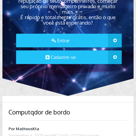
reputação de seus companheiros, começar
seu próprio mensageiro privado e muito
mais.
É rápido e totalmente grátis, então o que
você está esperando?
Entrar
Cadastre-se
Computqdor de bordo
Por
MatheusKta
September 6, 2020
em
MK7 Golf / GTI Discussoes