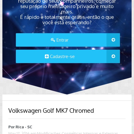
reputação de seus companheiros, começar
seu próprio mensageiro privado e muito
mais.
É rápido e totalmente grátis, então o que
você está esperando?
Entrar
Cadastre-se
Volkswagen Golf MK7 Chromed
Por
Rica - SC
May 17, 2016
em
Modificações Cosméticas Internas e Externas