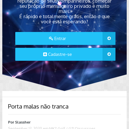
reputação de seus companheiros, começar
seu próprio mensageiro privado e muito
mais.
É rápido e totalmente grátis, então o que
você está esperando?
Entrar
Cadastre-se
Porta malas não tranca
Por
Slassher
September 12, 2020
em
MK7 Golf / GTI Discussoes