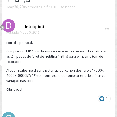
Por
delgiglioli
May 30, 2016
em
MK7 Golf / GTI Discussoes
delgiglioli
Postado
May 30, 2016
Bom dia pessoal.
Comprei um MK7 com faróis Xenon e estou pensando em trocar
as lâmpadas do farol de neblina (milha) para o mesmo tom de
coloração.
Alguém sabe me dizer a potência do Xenon dos faróis? 4300k,
6000k, 8000k??? Estou com receio de comprar errado e ficar com
variação nas cores.
Obrigado!
1