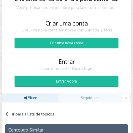
Você precisar ser um membro para fazer um comentário
Criar uma conta
Crie uma nova conta em nossa comunidade. É fácil!
Crie uma nova conta
Entrar
Já tem uma conta? Faça o login.
Entrar Agora
Share
Seguidores
0
Ir para a lista de tópicos
Conteúdo Similar