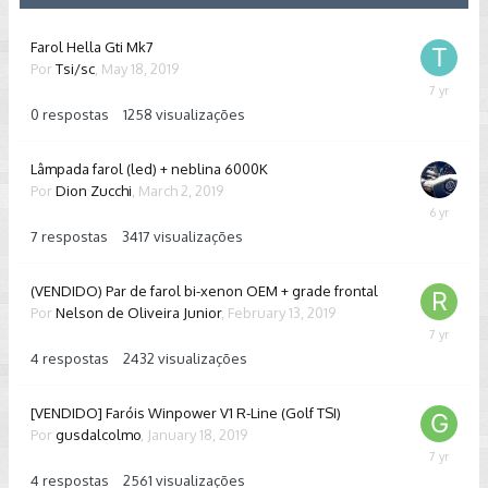
Farol Hella Gti Mk7
Por
Tsi/sc
,
May 18, 2019
May
18,
0
respostas
1258
visualizações
2019
Lâmpada farol (led) + neblina 6000K
Por
Dion Zucchi
,
March 2, 2019
February
13,
7
respostas
3417
visualizações
2020
(VENDIDO) Par de farol bi-xenon OEM + grade frontal
Por
Nelson de Oliveira Junior
,
February 13, 2019
February
25,
4
respostas
2432
visualizações
2019
[VENDIDO] Faróis Winpower V1 R-Line (Golf TSI)
Por
gusdalcolmo
,
January 18, 2019
February
24,
4
respostas
2561
visualizações